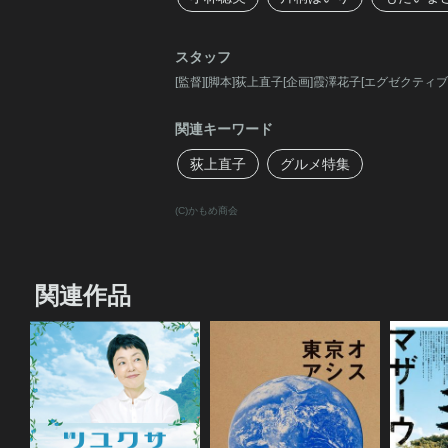
スタッフ
[監督][脚本]荻上直子[企画]霞澤花子[エグゼク
関連キーワード
荻上直子
グルメ特集
(C)かもめ商会
関連作品