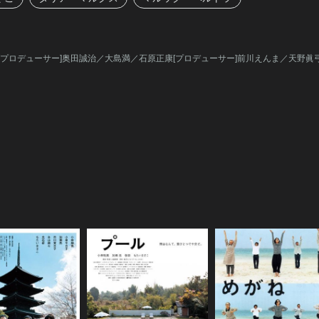
ティブプロデューサー]奥田誠治／大島満／石原正康[プロデューサー]前川えんま／天野