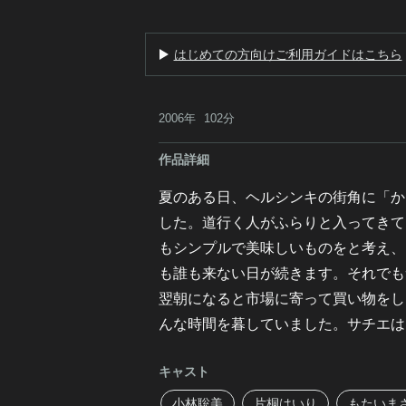
はじめての方向けご利用ガイドはこちら
2006年
102分
作品詳細
夏のある日、ヘルシンキの街角に「か
した。道行く人がふらりと入ってきて
もシンプルで美味しいものをと考え、
も誰も来ない日が続きます。それでも
翌朝になると市場に寄って買い物をし
んな時間を暮していました。サチエは
キャスト
小林聡美
片桐はいり
もたいま