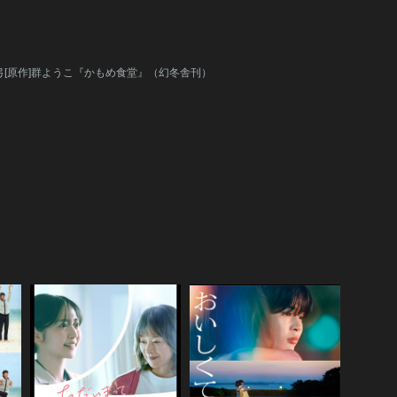
眞弓[原作]群ようこ『かもめ食堂』（幻冬舎刊）