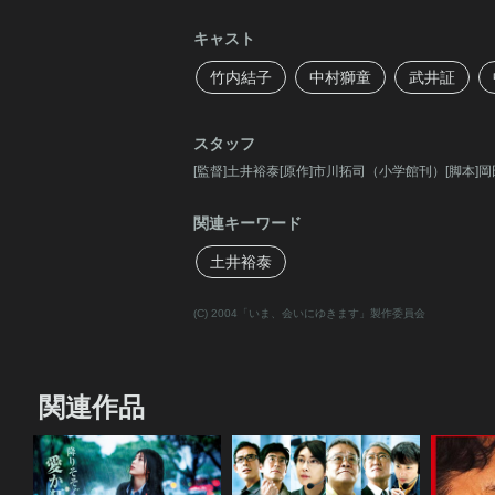
キャスト
竹内結子
中村獅童
武井証
スタッフ
[監督]土井裕泰[原作]市川拓司（小学館刊）[脚本
関連キーワード
土井裕泰
(C) 2004「いま、会いにゆきます」製作委員会
関連作品