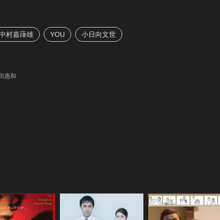
中村嘉葎雄
YOU
小日向文世
]岡田惠和