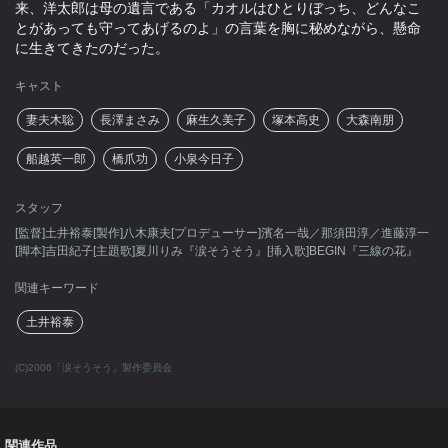
来、洋太郎は母の遺言である「カオルはひとりぼっち、どんなこ
とがあっても守ってあげるのよ」の言葉を胸に秘めながら、懸命
に生きてきたのだった。
キャスト
妻夫木聡
長澤まさみ
麻生久美子
塚本高史
大森南朋
船越英一郎
橋爪功
小泉今日子
スタッフ
[監督]土井裕泰[製作]八木康夫[プロデューサー]濱名一哉／那須田淳／進藤淳一
[脚本]吉田紀子[主題歌]夏川りみ『涙そうそう』[挿入歌]BEGIN『三線の花』
関連キーワード
土井裕泰
(C)2006「涙そうそう」製作委員会
関連作品