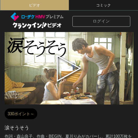
ビデオ
コミック
ログイン
330ポイント～
涙そうそう
作詞・森山良子、作曲・BEGIN、夏川りみがカバーし、累計100万枚を