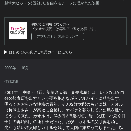
越す大ヒットを記録した名曲をモチーフに描かれた映画！
初めてご利用になる方へ
ビデオの視聴には再生アプリが必要です。
アプリご利用方法について
はじめての方向けご利用ガイドはこちら
2006年
118分
作品詳細
2001年、沖縄・那覇。新垣洋太郎（妻夫木聡）は、いつの日か自
分の飲食店を出すという夢を抱きながらアルバイトに精を出す、
明るくおおらかな性格の青年。そんな洋太郎のもとに妹・カオル
（長澤まさみ）が高校に合格し、オバァと暮らしていた島を離れ
てやって来た。カオルは、洋太郎が8歳の頃、母・光江（小泉今日
子）の再婚相手の連れ子だった。だが、カオルの父は姿を消し、
光江も幼い洋太郎とカオルを残して天国に旅立ってしまった。以