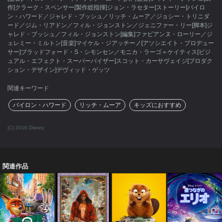
作]クラーク・スペンサー[製作総指揮]ジョン・ラセター[ストーリー]バイロ
ン・ハワード／ジャレド・ブッシュ／リッチ・ムーア／ジョシー・トリニダ
ード／ジム・リアドン／フィル・ジョンストン／ジェニファー・リー[脚本]ジ
ャレド・ブッシュ／フィル・ジョンストン[編集]ファビアンヌ・ローリー／ジ
ェレミー・ミルトン[音楽]マイケル・ジアッチーノ[アソシエイト・プロデュー
サー]ブラッドフォード・S・シモンセン／モニカ・ラーゴ＝ケイティス[ビジ
ュアル・エフェクト・スーパーバイザー]スコット・カーサヴェイジ[プロダク
ション・デザイン]デヴィッド・ゲッツ
関連キーワード
バイロン・ハワード
リッチ・ムーア
キッズにおすすめ
(C) 2016 Disney
関連作品