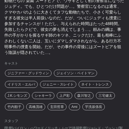
動物たちの“楽園”ズートピアで、ウサギとして初の警察官になった
ジュディ。でも、ひとつだけ問題が…。警察官になるのは通常、
クマやカバのように大きくてタフな動物たちで、小さく可愛らし
すぎる彼女は半人前扱いなのだ。だが、ついにジュディも捜査に
参加するチャンスが！ただし、与えられた時間はたった48時間。
失敗したらクビで、彼女の夢も消えてしまう…。頼みの綱は、事
件の手がかりを握るサギ師のキツネ、ニックだけ。最も相棒にふ
さわしくない二人は、互いにダマしダマされながら、ある行方不
明事件の捜査を開始。だが、その事件の背後にはズートピアを狙
う陰謀が隠されていた…。
キャスト
ジニファー・グッドウィン
ジェイソン・ベイトマン
イドリス・エルバ
ジェニー・スレイト
ネイト・トレンス
J.K.シモンズ
シャキーラ
上戸彩
森川智之
三宅健太
竹内順子
高橋茂雄
玄田哲章
Ami
芋洗坂係長
スタッフ
[監督]バイロン・ハワード／リッチ・ムーア[共同監督]ジャレド・ブッシュ[製