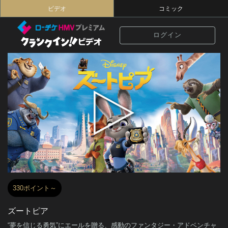
ビデオ
コミック
ログイン
330ポイント～
ズートピア
“夢を信じる勇気”にエールを贈る、感動のファンタジー・アドベンチャ