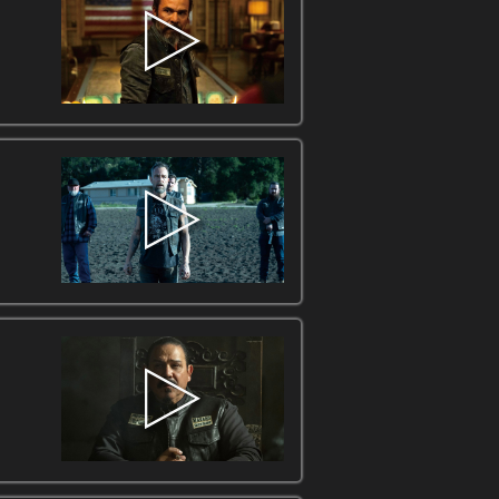
キャスト
J・D・パルド
クレイ
ラオール・マックス・トル
フランキー・ロイヤル
スタッフ
[共同企画]エルギン・ジェーム
(C) 2022 20th Television and FX Prod