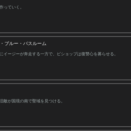
作っていく。
ン・ブルー・バスルーム
にイージーが奔走する一方で、ビショップは復讐心を募らせる。
旧敵が国境の南で聖域を見つける。