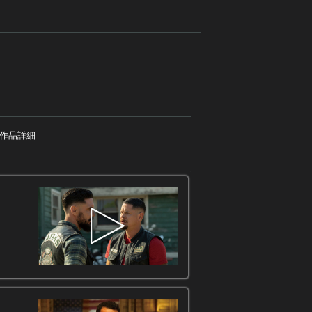
作品詳細
作品詳細
かつてSAMCRO（サ
架空の街“サントパドレ
刑判決に。しかし、たっ
と、ある条件をもって司
が、カルテルの暗躍は