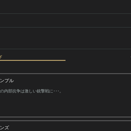
ド
テンプル
.の内部抗争は激しい銃撃戦に･･･。
インズ