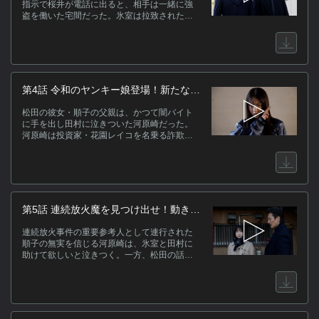
指示で桜井が電話に出ると、相手は一緒に強
盗を働いた宅間だった。氷室は拉致された松
田を取り戻すため、トクリュウから取り戻し
たお金を餌に一か八かの取引を持ち掛ける。
ス
第4話 令和のヤンキー娘登場！新たな事
件の幕開け
[
松田の彼女・順子の父親は、かつて闇バイト
之[
に手を出し田村に泣きついた河原崎だった。
ー
河原崎は投資家・花園レイコを名乗る詐欺に
ー
遭いかけていた。一方、街中では連続放火が
[
勃発。杏は野次馬の中に順子を発見する。
関
第5話 連続放火魔を見つけ出せ！動き出
す侠和会と警察
連続放火事件の重要参考人として連行された
(
順子の無実を信じる河原崎は、氷室と田村に
助けて欲しいと泣きつく。一方、松田の話か
ら元バイト仲間・笠松と桜井の関与が浮上。
二人を見つけ出すべく新宿の街に繰り出す。