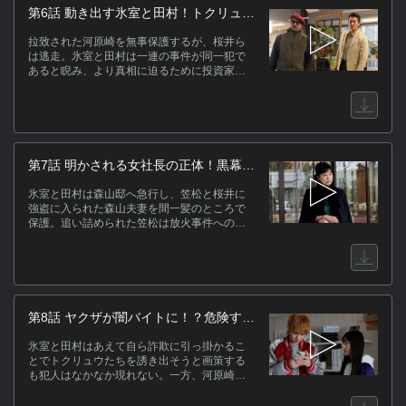
第6話 動き出す氷室と田村！トクリュウ
たちを止めろ
拉致された河原崎を無事保護するが、桜井ら
は逃走。氷室と田村は一連の事件が同一犯で
あると睨み、より真相に迫るために投資家・
花園レイコに接触を試みる。核心に迫りつつ
あるかに見えたが、事態は思わぬ方向へ。
第7話 明かされる女社長の正体！黒幕を
炙り出せ
氷室と田村は森山邸へ急行し、笠松と桜井に
強盗に入られた森山夫妻を間一髪のところで
保護。追い詰められた笠松は放火事件への関
与を認める。順子が釈放されると、事件の黒
幕を暴くためにレイコのオフィスを訪れる。
第8話 ヤクザが闇バイトに！？危険すぎ
る潜入捜査
氷室と田村はあえて自ら詐欺に引っ掛かるこ
とでトクリュウたちを誘き出そうと画策する
も犯人はなかなか現れない。一方、河原崎は
かつて闇バイトから助け出してもらった田村
たちに恩返しをするべく、ある決断をする。