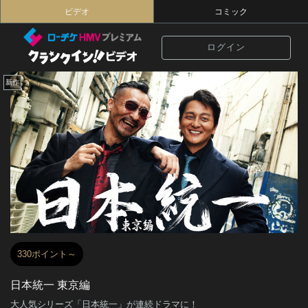
ビデオ
コミック
ログイン
新作
330ポイント～
日本統一 東京編
大人気シリーズ「日本統一」が連続ドラマに！