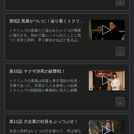
第9話 黒幕がついに！辿り着くトクリュ
ウの正体
トクリュウの黒幕だと疑われたレイコが警察
に連行され、初めて敵にハメられたことに気
づく氷室と田村。早く解決せねばと焦る山崎
一門と河原崎たち。そんな中、氷室たちは森
山夫妻の話を元についに黒幕に辿り着く！
第10話 ヤクザ決死の銃撃戦！
トクリュウの黒幕は有森と東京電鉄の社長・
大蔵であった。氷室が二人を挑発した結果、
トクリュウの戦闘員が事務所に突入し銃撃戦
に。その魔の手は自警団として町を闊歩して
いた河原崎や松田たちにも襲いかかる。
第11話 大企業の社長をぶっつぶせ！
氷室と田村はレイコの力を借りて、半ば強引