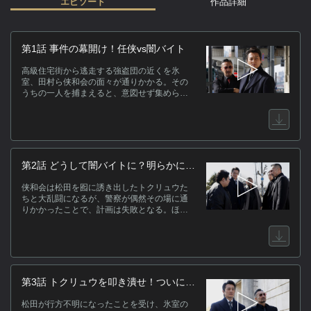
エピソード
作品詳細
作
第1話 事件の幕開け！任侠vs闇バイト
と
高級住宅街から逃走する強盗団の近くを氷
っ
室、田村ら侠和会の面々が通りかかる。その
に
うちの一人を捕まえると、意図せず集められ
た闇バイトであることが発覚。敵がトクリュ
団
ウであることを悟り、壊滅するべく動き出
る
す。
悠
と
ら
第2話 どうして闇バイトに？明らかにな
残
る実態
侠和会は松田を囮に誘き出したトクリュウた
者
ちと大乱闘になるが、警察が偶然その場に通
ま
りかかったことで、計画は失敗となる。ほか
だ
に方法はないか考えた氷室は、再びトクリュ
ろ
ウの連中を誘き出すための秘策を思いつく。
キ
第3話 トクリュウを叩き潰せ！ついに全
面対決
松田が行方不明になったことを受け、氷室の