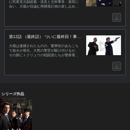
に民衆党元副総裁・浅見と元幹事長・泉田に
会い、大蔵が目論む再開発計画の差し止めを
直談判する。追い詰められた大蔵は箱根へと
身を隠すが、氷室たちは居処を特定する。
第12話 （最終話） ついに最終回！事件
の黒幕との直接対決
大蔵は逮捕されたものの、繁華街のあちこち
で放火が発生。大勢の警官が駆け付けるが、
その隙にトクリュウの戦闘員たちが警察署を
襲撃する。急いで駆けつける侠和会と杏、浜
田。そしてついに有森と直接対決へ！
シリーズ作品