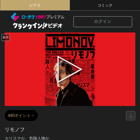
ビデオ
コミック
ログイン
新作
440ポイント～
リモノフ
カリスマか、危険人物か