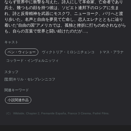
ならず世界中に衝撃を与えた。詩人にして革命家、亡命者であり
兵士。幾つもの顔を持つ彼は、ソビエト連邦下のロシアに生ま
れ、詩と反骨精神を武器にモスクワ、ニューヨーク、パリへと渡
り歩いた。名声と自由を夢見て亡命し、恋人エレナとともに辿り
着いた“自由の国”アメリカでは、孤独と挫折に打ちのめされながら
も、自らの言葉で世界と闘い続けたのだが…。
キャスト
ベン・ウィショー
ヴィクトリア・ミロシニチェンコ
トマス・アラナ
コッラード・インヴェルニッツィ
スタッフ
[監督]キリル・セレブレンニコフ
関連キーワード
小説関連作品
（C） Wildside, Chapter 2, Fremantle España, France 3 Cinema, Pathé Films.