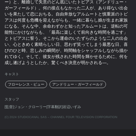
ー）と、離婚して失意のどん底にいたトビアス（アンドリュー・
ガーフィールド）。何の接点もなかった二人が、あり得ない出会
いを果たして恋におちる。自由奔放なアルムートと慎重派のトビ
アスは何度も危機を迎えながらも、一緒に暮らし娘が生まれ家族
になる。そんな中、余命わずかと知ったアルムートは、逆転の可
能性にかけながらも、「最高に楽しくて前向きな時間を過ごす」
とトビアスに誓う。そこから運命のいたずらのような二人の出会
い、心ときめく素晴らしい日、思わず笑ってしまう最悪な日、喜
びのひと時、悲しみの瞬間が、時間軸をシャッフルしながら描か
れてゆく。そして、彼女が残された時間を輝かせるために、何を
成し遂げようとしたか、驚くべき決意が明かされる―。
キャスト
フローレンス・ピュー
アンドリュー・ガーフィールド
スタッフ
[監督]ジョン・クローリー[字幕翻訳]岩辺いずみ
(C) 2024 STUDIOCANAL SAS – CHANNEL FOUR TELEVISION CORPORATION