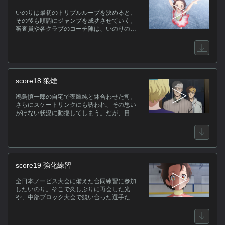
いのりは最初のトリプルループを決めると、
その後も順調にジャンプを成功させていく。
(
審査員や各クラブのコーチ陣は、いのりの基
礎的なスケーティングの上手さに驚くが、一
見無難な構成には明浦路司の秘策が隠されて
いた。
score18 狼煙
鴗鳥慎一郎の自宅で夜鷹純と鉢合わせた司。
さらにスケートリンクにも誘われ、その思い
がけない状況に動揺してしまう。だが、目の
前で滑る夜鷹の姿に刺激された司は、彼のジ
ャンプを真似して必死で学ぼうとする。
score19 強化練習
全日本ノービス大会に備えた合同練習に参加
したいのり。そこで久しぶりに再会した光
や、中部ブロック大会で競い合った選手たち
とジャンプ練習をするが、いのりは自分だけ
がトリプルルッツを成功させられないことに
気づく。