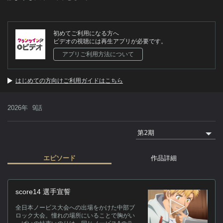
初めてご利用になる方へ
ビデオの視聴には再生アプリが必要です。
アプリご利用方法について
はじめての方向けご利用ガイドはこちら
2026年
9話
エピソード
作品詳細
作
score14 選手宣誓
そ
全日本ノービス大会への出場をかけた中部ブ
チ
ロック大会。憧れの場所にいることで胸がい
ト