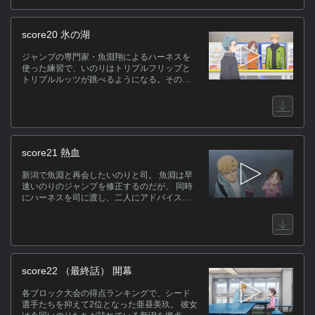
score20 氷の湖
ジャンプの専門家・魚淵翔によるハーネスを
使った練習で、いのりはトリプルフリップと
トリプルルッツが跳べるようになる。その効
果を実感した司はハーネスの購入を決意。数
日後、司のハーネスで練習を始めるいのりだ
が……。
score21 熱血
新潟で魚淵と再会したいのりと司。 魚淵は早
速いのりのジャンプを修正するのだが、 同時
にハーネスを司に渡し、二人にアドバイスし
ながらそれぞれの 改善点を指摘していくのだ
った。 その一方で、魚淵は司に新しい提案を
する。
score22 （最終話） 開幕
各ブロック大会の得点ランキングで、シード
選手たちを抑えて2位となった亜昼美玖。 彼女