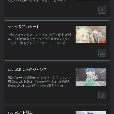
っぱいの結束いのりは、同じノービスAのライ
バルたちにも元気よく挨拶する。そこへ現れ
バ
たのは連盟に選ばれた強化選手たちだった。
競
か
自
score15 私のカード
キ
中部ブロック大会・ノービスA女子の競技が開
幕。今回は狼嵜光という圧倒的強者がいない
ことで、誰もがトップに立てるチャンスがあ
った。そうした状況の中、全日本出場権をか
けた上位5席の椅子取りゲームが始まる。
ス
[
score16 女王のジャンプ
デ
ア
第2グループの競技が始まった。名港ウィンド
戸
FSCの八木夕凪は、狼嵜光がくるまで鯱城理
サ
依奈に次ぐNo.2の実力を持つ選手とされてい
た。精神統一をし本番に挑む夕凪は、コーチ
長
である?鳥慎一郎から予定通りの構成でいこう
プ
と伝えられるが…。
関
score17 下剋上