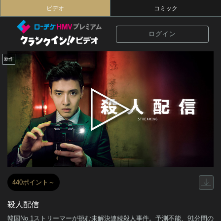
ビデオ
コミック
ログイン
新作
440ポイント～
殺人配信
韓国No.1ストリーマーが挑む未解決連続殺人事件。予測不能、91分間の