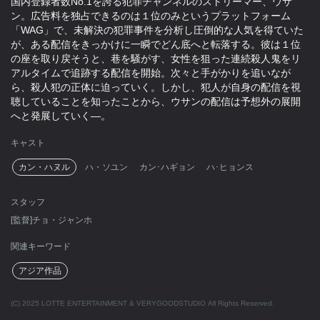
国内登録者数No.1を誇る犯罪チャンネルのストリーマー、ウサ
ン。広告料を独占できるのは１位のみというプラットフォーム
「WAG」で、未解決の犯罪事件を分析し圧倒的な人気を得ていた
が、ある配信をきっかけに一瞬でどん底へと転落する。彼は１位
の座を取り戻そうと、巷を騒がす、女性を狙った連続殺人鬼をリ
アルタイムで追跡する配信を開始。次々と手がかりを追いなが
ら、殺人犯の正体に迫っていく。しかし、犯人が自身の配信を視
聴していることを知ったことから、ウサンの配信は予想外の展開
へと発展していく―。
キャスト
カン・ハヌル
ハ・ソユン
カン･ハギョン
ハ･ヒョンス
スタッフ
[監督]チョ・ジャンホ
関連キーワード
アジア作品
(C) 2025 LOTTE ENTERTAINMENT & VERYGOODSTUDIO All Rights Reserved.