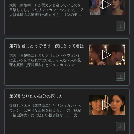
大河（赤楚衛二）が元カノと会っているのを
目撃してしまったリン（カン・ヘウォン）。2
人は念願の温泉旅行へ向かうも、リンのモヤ
モヤは晴れることなく…大波乱の予感！？
第7話 君にとって僕は 僕にとって君は
大河（赤楚衛二）とリン（カン・ヘウォン）
は互いを忘れられずにいた。そんな２人を見
守る真澄（深川麻衣）とジュンホ（ムン・ジ
フ）の恋の歯車も、静かに加速し始める…！
第8話 なりたい自分の探し方
復縁した大河（赤楚衛二）とリン（カン・ヘ
ウォン）は幸せな正月を迎える。一方、秋紀
（福山翔大）には怪しい投資話が…。一文無
しの彼が頼った“まさかの人物”とは―？