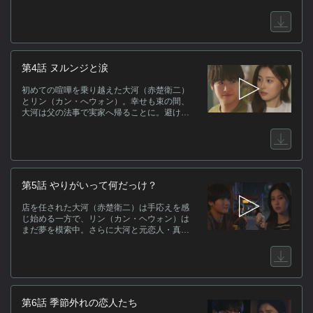
の存在を隠したい相手、オンマが突然来
L
日！？
(
第4話 ヌルンジと涙
初めての喧嘩を乗り越えた大河（赤楚衛二）
とリン（カン・へウォン）。幸せも束の間、
大河は父の法事で実家へ帰ることに。避けて
きた実家…大河の過去にはいったい何が？
第5話 やりがいって何だっけ？
店を任された大河（赤楚衛二）は手応えを感
じ始める一方で、リン（カン・ヘウォン）は
まだ夢を模索中。さらに大河と元恋人・真澄
が再会し…２人の関係を大きく揺らがす！？
第6話 季節外れの恋人たち