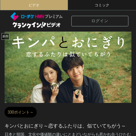
ビデオ
コミック
ログイン
新作
330ポイント～
キンパとおにぎり～恋するふたりは、似ていてちがう～
日本と韓国、文化や価値観の違いにとまどいながらも惹かれ合うひたむ