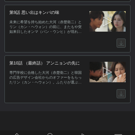
第9話 思い出はキンパの味
未来に希望を持ち始めた大河（赤楚衛二）と
リン（カン・ヘウォン）の前に、またもや突
如来日したオンマ（パン・ウンヒ）が現れ、
ついに付き合っていることがバレてしま
う！！
第10話 （最終話） アンニョンの先に
専門学校に合格した大河（赤楚衛二）と韓国
の広告デザイン会社からのオファーをもらっ
たリン（カン・ヘウォン）。ふたりが選ぶ
『１年の恋』の結末とその先の未来とは
――。