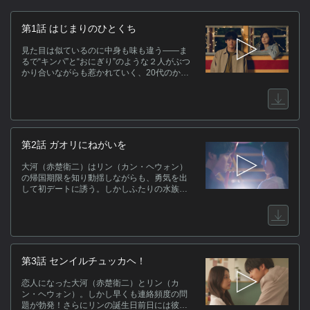
作
第1話 はじまりのひとくち
小
見た目は似ているのに中身も味も違う――ま
も
るで“キンパ”と“おにぎり”のような２人がぶつ
望
かり合いながらも惹かれていく、20代のかけ
がえのない日々を描くラブストーリー
れ
も
に
る
第2話 ガオリにねがいを
キ
大河（赤楚衛二）はリン（カン・ヘウォン）
の帰国期限を知り動揺しながらも、勇気を出
して初デートに誘う。しかしふたりの水族館
デートは、思わぬ展開の連続…！？
第3話 センイルチュッカヘ！
ス
[
恋人になった大河（赤楚衛二）とリン（カ
小
ン・ヘウォン）。しかし早くも連絡頻度の問
題が勃発！さらにリンの誕生日前日には彼氏
デ