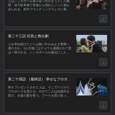
ユはシンガポール展示会へ向かおうとした瞬
間、地下駐車場で背後から現れたジンに連れ
去られる。郊外でウェディングドレスに着替
えさせられたユに、ジンは「手足を折ればず
っとそばにいられる」と狂気じみた言葉を投
げかける。絶体絶命の中、ペイが駆け込んで
救出するが――。
第二十三話 狂気と救出劇
ユを求め続けたジンは願い叶わぬまま警察へ
連行され、1か月後にはチョウも逮捕されて悪
は一掃される。シンガポールを拠点にした海
外展開の拡大という晴れの日を迎えた弘業と
崩云の関係者が集う中、ペイとユは穏やかな
日常を取り戻し、口げんかすら愛おしい時間
へと変わっていく。
第二十四話 （最終話） 幸せなプロポー
ズ
車をプレゼントされたユは、そこでペイから
プロポーズを受ける。やがて二人は結婚式を
挙げ、永遠の愛を誓う。ブーケを受け取った
ヨンがシーに告白し、二組のカップルが未来
へと歩み出す。