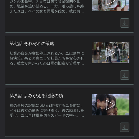
ジンの出張中、チョウは裏で資金援助を止
め、弘業を追い詰める。一方、引っ越しを終
えたユは、ペイの妹と同居を始め、彼にお礼
の食事を提案。穏やかな朝食のひと時に、二
人の距離はさらに近づく。ペイの助言で、ユ
は崩云グループの入札参加を決意する。一
方、ジンのもとには誘惑の手が迫っていた。
第七話 それぞれの策略
弘業の資金が突如停止されるが、ユは冷静に
解決策があると宣言して社員たちを安心させ
る。彼女が向かったのは母の旧友が管理する
荘園。厳しい要求にもひるまず誠実に応じた
ユはその姿勢を認められ、業界重鎮が集う交
流会へ招かれる。だが実はペイが裏で資金提
供を依頼していた張本人。そして会場を抜け
出した二人は、夜の街へと走り出す。だがユ
の脳裏に母の事故の記憶が蘇り、彼女の手は
第八話 よみがえる記憶の鎖
ペイの手首を強く掴んでいた。
母の事故の記憶に囚われ動揺するユを前に、
ペイは彼女の痛みに寄り添う。彼の励ましを
受け、ユは再び風を切るスピードの中へ。一
方、出張から戻ったジンは、弘業への資金停
止をめぐって父と衝突。プロジェクトの成功
とユの妨害を条件に、役員の座を約束され
る。