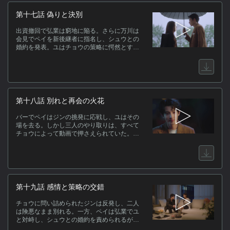
女は、ジンにすべてを告げて関係を断ち切る
決意を固めるのだった。
第十七話 偽りと決別
出資撤回で弘業は窮地に陥る。さらに万川は
会見でペイを新後継者に指名し、シュウとの
婚約を発表。ユはチョウの策略に愕然とす
る。二人は激しい口論の末に別れを選ぶが、
酔い潰れたユの前にジン、続いてペイとシュ
ウも偶然現れる。ジンはペイを貶め、自分こ
そユにふさわしいと主張するが、ユは二人と
も拒絶。逆上したジンは、彼女をペイの前へ
連れ出し、挑発するように対峙させる。
第十八話 別れと再会の火花
バーでペイはジンの挑発に応戦し、ユはその
場を去る。しかし三人のやり取りは、すべて
チョウによって動画で押さえられていた。一
方、怒りのまま帰宅したジンは父に弘業売却
の真相を問い詰め、初めて反抗の姿勢を見せ
る。翌日、ジンが動画を投稿したことでユと
弘業は炎上してしまう。
第十九話 感情と策略の交錯
チョウに問い詰められたジンは反発し、二人
は険悪なまま別れる。一方、ペイは弘業でユ
と対峙し、シュウとの婚約を責められるが、
それがチョウを欺くための“偽りの婚約”だった