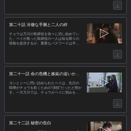
ことを明かす。誤解が解けた二人は感情の高
まりのままキスを交わす。翌日、ユはカフェ
でジンの求婚を拒絶。シュウはチョウに抗議
するが、その冷徹な権力を前に圧倒される。
第二十話 冷徹な手腕と二人の絆
チョウは万川の取締役を徐々に消し始めてい
た。ペイが救った取締役の一人は知る限りの
情報を提供するが、重要なパスワードは半分
しか手元になく、残りはチョウによって処分
された可能性があった。一方その頃、オフィ
スでは同僚たちがユのプライベートを心配し
ていた。彼女を元気づけるため、同僚たちは
大量のイケメンを紹介し始めるのだった。
第二十一話 命の危機と嫉妬の追いかけ
っこ
ヨンとシーに問い詰められたペイは、先日の
喧嘩がチョウを欺くための“演技”だったと明か
す。一方万川では、チョウがペイに弱みを握
られる危険を察知。ジンに資料の送付停止を
命じるが拒まれ、ペイにも手加減を求めるが
相手にされない。さらにシュウも密かにチョ
ウの野望を阻止しようと動き始める。
第二十二話 秘密の告白