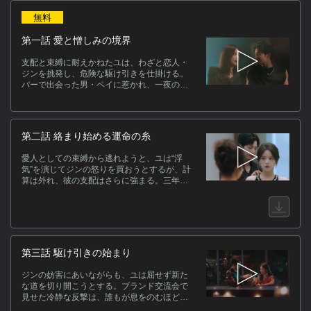
作
無料
金
第一話 愛と憎しみの境界
よ
イ
支配と束縛に耐えかねたユは、わざと恋人・
か
ジンを挑発し、危険な駆け引きを仕掛ける。
バーで出会った男・ペイに惹かれ、一夜の契
崩
約を交わすが、彼こそがジンの実兄だった。
る
嫉妬に燃えるジン、秘密を抱えるペイ、自由
を求めるユ——三人の関係は一夜にして絡み
キ
合い、愛と憎しみの境界が崩れていく。
第二話 絡まり始める運命の糸
愛人としての束縛から逃れようと、ユは“浮
気”を演じてジンの怒りを買おうとするが、計
ス
算は外れ、彼の支配はさらに強まる。三年
[
前、父の失敗をきっかけに始まった服従の
日々。一方、兄・ペイは密かに別の目的で程
瑜に近づき、彼女の真意を知るうちに心が揺
関
らぎ始める。
第三話 駆け引きの始まり
(
ジンの妨害にあいながらも、ユは屈せず新た
な道を切り開こうとする。ブランド交流会で
見せた冷静な反撃は、誰もが息をのむほどの
鮮やかさだった。ペイも才覚に惹かれ、距離