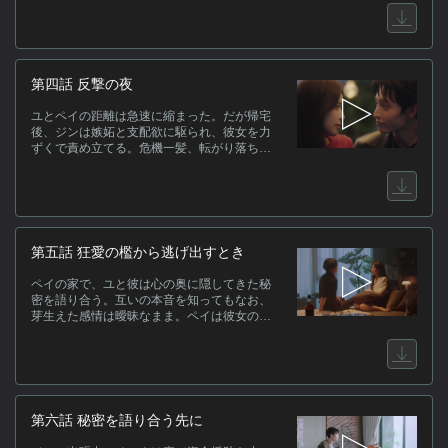
が少しずつ縮まっていく。夜の再会、偶然の
逃避行、交わした視線。理性で抑えようとす
るほど、心は揺れていた。
第四話 反撃の夜
ユとペイの距離は急速に縮まった。だが帰宅
後、ジンは嫉妬と支配欲に駆られ、彼女を力
ずくで責め立てる。危機一髪、転がり落ちた
スノードームの誕生日の歌が彼を止めた。ユ
は冷静を装い祝福するが、心は遠く離れてい
た。酔いに任せて愛を語るジンを残して彼女
は逃げるように夜の街へ。震える指でペイに
助けを求めると、眩いヘッドライトの向こう
から現れたのは彼だった。
第五話 狂愛の檻から逃げ出すとき
ペイの家で、ユと彼は心の奥に隠してきた秘
密を語り合う。互いの本音を知ってもなお、
芽生えた感情は曖昧なまま。ペイは彼女の安
全を案じて引っ越しを勧める。一方、ユは冷
静に計画を進めるため家へ戻り、ジンの前で
はまるで良き恋人を演じてみせる。やがて巧
妙な演技にジンの警戒もわずかに緩む。しか
し同じ頃、ジンと因縁のある女が動き始めて
いた。
第六話 秘密を語り合う先に