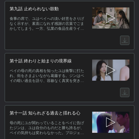
第九話 止められない鼓動
食事の席で、ユはペイへの淡い好意をさりげ
なく示すが、素直になれず感謝の言葉でごま
かしてしまう。一方、弘業の食品生産ライン
が万川により停止され、ユは密かに調査を開
始する。ジンに見つかりそうになるが機転で
切り抜け、二人の関係を完全に終わらせると
宣言する。ジンは意外にも冷静で、ユにペイ
の母の死の秘密を問いかける。
第十話 終わりと始まりの境界線
ペイの母の死の真相を知ったユは衝撃に打た
れ、街をさまよいながら葛藤する。ジンはペ
イの暗い過去を語り、容赦なく真実を突きつ
ける。その頃、ペイはユへの想いを自覚し、
ユと話をしようとする。ユはかつてペイから
受け取ったウサギのぬいぐるみを差し出し、
母の死に自分が関わっていることを打ち明け
るのだった。
第十一話 知られざる過去と揺れる心
母の死にユが関わっていることをペイに告げ
たジンは、ユは自分のものだと勝ち誇るが、
ペイの気持ちは変わらなかった。プロジェク
トの裏側で手を回していたペイはジンを陥