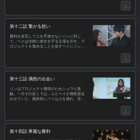
れ、弘業の後押しをする。父にも叱責され屈
辱にまみれたジンは、裏で動く人物を探ろう
と動き出す。
第十二話 繋がる想い
勝利を宣言してユを手放せないジンに対し
て、ペイは冷静に彼女を守る立場を示す。プ
ロジェクトを進めることを促すペイにジンは
悔しさを抱えつつ去っていく。ユはペイへの
愛を言葉に出すことをためらい逃げようとす
るが、ペイが優しく手を握り心を伝えること
で、互いの気持ちが再び通じ合い、二人はつ
いに結ばれる。
第十三話 偶然の出会い
ジンはプロジェクト獲得のためシュウと接
触。一方その近くでは、ユとペイが偶然居合
わせていた。最終的にペイはユを連れ、店を
後にする。その後、シュウはジンに「夫婦と
しての体裁」を求めつつ、万川がプロジェク
トを自力で勝ち取れるかどうか、静かに見極
める姿勢を見せるのだった。
第十四話 華麗な勝利