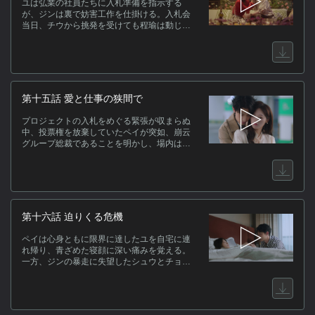
ユは弘業の社員たちに入札準備を指示する
が、ジンは裏で妨害工作を仕掛ける。入札会
当日、チウから挑発を受けても程瑜は動じ
ず、緑森グループとの正式契約書を提示して
信頼を獲得。その結果、弘業は崩云案件の入
札を見事勝ち取る。しかしチウは、ユとペイ
の関係を口実に不正を訴えようとする。だが
その瞬間、ペイが立ち上がり、堂々とユへの
想いを告白。こうして二人の関係は公とな
第十五話 愛と仕事の狭間で
り、会場中に衝撃が走るのだった。
プロジェクトの入札をめぐる緊張が収まらぬ
中、投票権を放棄していたペイが突如、崩云
グループ総裁であることを明かし、場内はざ
わめく。動揺したチウは再投票を要求する
が、決定は覆らず、弘業の勝利が確定。ジン
は悔しさを隠せない。その夜、ペイは誤解を
解こうとユのもとを訪れ……。
第十六話 迫りくる危機
ペイは心身ともに限界に達したユを自宅に連
れ帰り、青ざめた寝顔に深い痛みを覚える。
一方、ジンの暴走に失望したシュウとチョウ
は、ペイとの協力を選択。ペイは万川が不正
を働いている証拠を探し始める。そんな中、
ユはジンと過ごした三年間が偽りであった真
実を知り、心が崩れ落ちる。覚悟を決めた彼