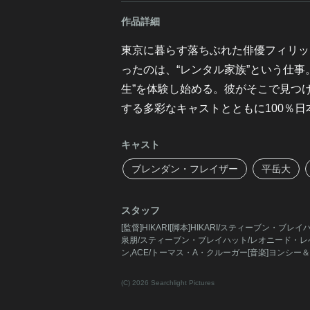
作品詳細
東京に暮らす落ちぶれた俳優フィリッ
ったのは、“レンタル家族”という仕事
生”を体験し始める。彼がそこで見つけ
する多彩なキャストとともに100％
キャスト
ブレンダン・フレイザー
平岳大
スタッフ
[監督]HIKARI[脚本]HIKARI/スティーブン・ブレイハ
泉朋/スティーブン・ブレイハット/レオニード・レべ
ン,ACE/トーマス・A・クルーガー[音楽]ヨンシ
(C) 2026 Searchlight Pictures