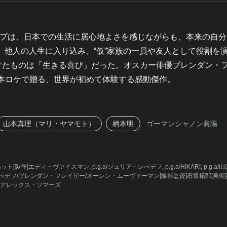
プは、日本での生活に居心地よさを感じながらも、本来の自分
。他人の人生に入り込み、“仮”家族の一員や友人として役割を
たものは「生きる喜び」だった。オスカー俳優ブレンダン・フレ
日本ロケで贈る、世界が初めて体験する感動傑作。
山本真理（マリ・ヤマモト）
柄本明
ゴーマンシャノン眞陽
ット[製作]エディ・ヴァイスマン, p.g.a/ジュリア・レべデフ, p.g.a/HIKARI, p.g.
デフ/ブレンダン・フレイザー/オーレン・ムーヴァーマン[撮影監督]石坂拓郎[美術]
ー＆アレックス・ソマーズ