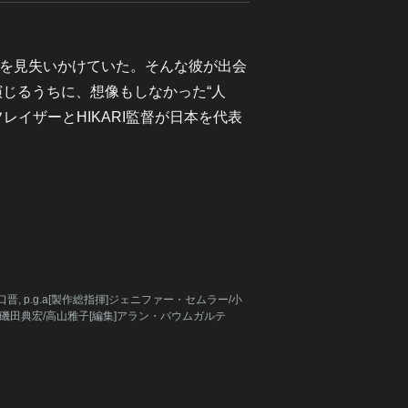
を見失いかけていた。そんな彼が出会
演じるうちに、想像もしなかった“人
イザーとHIKARI監督が日本を代表
a/山口晋, p.g.a[製作総指揮]ジェニファー・セムラー/小
磯田典宏/高山雅子[編集]アラン・バウムガルテ