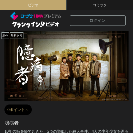
ビデオ
コミック
ログイン
新作
無料あり
0ポイント～
臆病者
10年の時を経て起きた、2つの類似した殺人事件、4人の少年少女を巡る