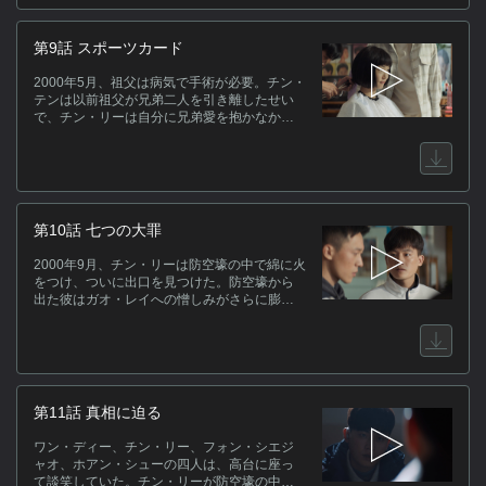
芸術学校に戻ってきたが、彼女は相変わらず
チャン・シュィーを相手にしなかった。チャ
ン・シュィーはそれを納得できなかったが、
第9話 スポーツカード
ホアン・シューは「私は一番暗い時に光を見
た。だからもう暗闇には戻りたくない」と彼
2000年5月、祖父は病気で手術が必要。チン・
に告げる。その後、チャン・シュィーはホア
テンは以前祖父が兄弟二人を引き離したせい
ン・シューに会うために芸術学校へ向かった
で、チン・リーは自分に兄弟愛を抱かなかっ
が、警察に事情聴取のため連行された。
たことを根に持つ。祖父に手術を受けさせる
ため、チン・テンは牛小屋に忍び込み、父親
のチン・ダージーが隠していた10万元を持ち
出し、祖父を病院へ連れて行った。祖父は言
葉を話せず、身振り手振りで手術を拒否した
が、チン・テンは「10万元は父親が奪った金
第10話 七つの大罪
だ」と言い、わざと祖父を傷つけた。ウェ
イ・ジーホンは罰金を払いに警察署に行く
2000年9月、チン・リーは防空壕の中で綿に火
が、警察署でホアン・シューが死んだ話に耳
をつけ、ついに出口を見つけた。防空壕から
を傾け、怖くなって立ち去った。
出た彼はガオ・レイへの憎しみがさらに膨ら
んだが、ホアン・シューに真実を打ち明け
た。フォン・シエジャオはチン・リーがカバ
ンを持たずに帰宅するのを見てワン・ディー
に話すが、ワン・ディーは気にも留めない。
フォン・シエジャオはワン・ディーとチン・
リーがホアン・シューのことで仲違いしたと
第11話 真相に迫る
勘違いしたが、ワン・ディーは「お節介だ」
と言った。
ワン・ディー、チン・リー、フォン・シエジ
ャオ、ホアン・シューの四人は、高台に座っ
て談笑していた。チン・リーが防空壕の中で