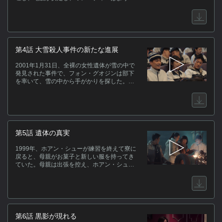
オジンは警察たちを率いて追跡を続ける。
くテレビをまともに見られるようになる。ワ
関
ン・ディーがチン・リーの家に泊まりたいと
言うと、チン・リーは家の鍵と小さなハサミ
を渡した。1999年12月、警察がチン・リーの
家を捜索に訪れ、枕に隠された現金を発見す
る。チン・リーが家に戻る時、警察の捜索を
第4話 大雪殺人事件の新たな進展
(C)
目のあたりにした。負傷したツァオ・モンを
病院に見舞ったフォン・グオジンは、ツァ
2001年1月31日、全裸の女性遺体が雪の中で
オ・モンの負傷は自分のせいだと告白する
発見された事件で、フォン・グオジンは部下
が、ツァオ・モンは軍隊に服役した時代のフ
を率いて、雪の中から手がかりを探した。ツ
ォン・グオジンの恩を話す。二人はまた事件
ァオ・モンは母親の病気のため早退した。フ
について話し、チンの家から10万元強、村か
ォン・グオジンは、犯人の計画はよく練られ
ら100万元強、あと10万元の不足分があるの
ており、衣服はすべて現場から持ち去ったこ
に、チン・ダージーはそれが全額だと言い張
とから、現場に戻って死体を処理する時間は
っている。
十分にあったはずだが、情報提供者に発見さ
れたことにより、計画が崩れたと判断した。
第5話 遺体の真実
2000年1月、チン・リーは数学コンクールを控
えていて、入賞すれば大学への進学が保証さ
1999年、ホアン・シューが練習を終えて寮に
れる。
戻ると、母親がお菓子と新しい服を持ってき
ていた。母親は出張を控え、ホアン・シュー
を叔父の家にしばらく住まわせ、そのうちに
名門学校に転校させるように説得する。ホア
ン・シューの母親は以前ダンスを習っていた
が、とても大変で、幸せにもなれなかったの
で、ホアン・シューには同じ失敗を繰り返さ
せたくないのだという。フォン・グオジンは
第6話 黒影が現れる
遺体の姿を思い出し、どこかで見覚えがある