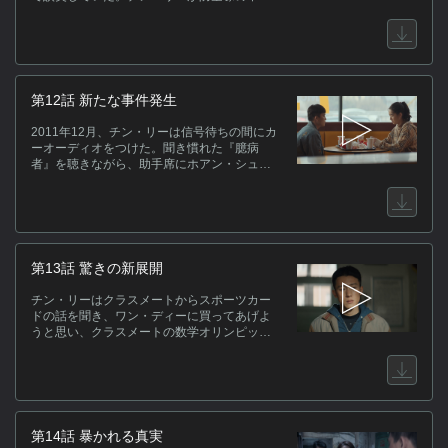
星を見たと言ったので、ホアン・シューは即
座に興味を持ち、四人で防空壕に行くと決め
た。フォン・シエジャオは怖いと言ってチ
ン・リーのコートの裾を引っ張り、ワン・デ
ィーはそんな彼女に付き添って戻ることにな
る。チン・リーは、実はワン・ディーも怖が
第12話 新たな事件発生
っていることを見抜き、臆病者だとからかっ
た。2001年2月、フォン・グオジンと他の警察
2011年12月、チン・リーは信号待ちの間にカ
官がチン・リーを追跡していたところ、彼が
ーオーディオをつけた。聞き慣れた『臆病
チン・テンと連絡を取っていることが分かっ
者』を聴きながら、助手席にホアン・シュー
た。同時に、チン・リーは異変を察知し、チ
が座っている姿を想像し、我に返った後、涙
ン・テンに知らせるが、既に手遅れ。フォ
をこぼした。2000年、担任のファン先生は、
ン・グオジンに捕まったチン・テンは、短刀
ワン・ディーがエッセイコンテストに参加す
で彼の足を刺し、フォン・グオジンは自己防
ることをクラスで発表する。学校の先生らは
衛のため拳銃でチン・テンを撃った。
それをとても重視しているようで、フォン・
シエジャオもワン・ディーのために喜んだ。
第13話 驚きの新展開
四人がマクドナルドで会う約束をしたが、ホ
アン・シューとチン・リーが到着すると、フ
チン・リーはクラスメートからスポーツカー
ォン・シエジャオとワン・ディーの姿はなか
ドの話を聞き、ワン・ディーに買ってあげよ
った。ホアン・シューはフォン・シエジャオ
うと思い、クラスメートの数学オリンピック
に電話をかけ、ワン・ディーがガオ・レイと
塾の宿題を手伝い、それを50元で買ってもら
一緒にバスケをしに行ったから約束をすっぽ
うことを条件にした。2000年10月、チン・リ
かしたと言われ、チン・リーは嘆き悲しん
ーがボイラー室の爆発事故で入院しているこ
だ。ファン先生が教室に入り、ワン・ディー
とを知ったホアン・シューは、チン・リーを
が新思想作文エッセイコンテストで優勝した
行かせるんじゃなかったと後悔する。チン・
ことを発表する。
テンは学校の教頭先生を追い払い、昏睡状態
第14話 暴かれる真実
の弟を見て、帰宅後に父親が残した金を取り