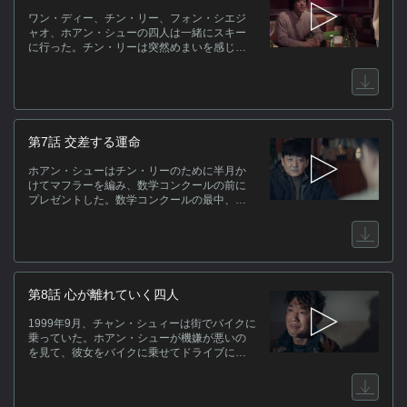
と感じた。そして、それがホアン・シューで
ワン・ディー、チン・リー、フォン・シエジ
あると気づいた。娘のフォン・シエジャオ
ャオ、ホアン・シューの四人は一緒にスキー
は、以前ホアン・シューを家に連れて来たこ
に行った。チン・リーは突然めまいを感じ、
とがあった。フォン・グオジンは娘に電話を
しゃがみ込んだ隣のクラスの体育委員ガオ・
かけ、同一人物であることを確かめようとす
レイがチン・リーにスキーの滑り方を教えに
る。
来るが、チン・リーは滑り方を知らないから
転んだんじゃないと説明する。ガオ・レイは
少し恥ずかしがりながらも、また一緒にスキ
ーをしようと誘った。フォン・グオジンが芸
第7話 交差する運命
術学校に行って事情を聞くと、クラスの担任
によると、ホアン・シューは旧正月の2日まで
ホアン・シューはチン・リーのために半月か
学校に滞在し、その後、休暇届を提出して学
けてマフラーを編み、数学コンクールの前に
校を去ったが、具体的な休暇理由は記載され
プレゼントした。数学コンクールの最中、チ
ていなかったという。
ン・リーは再び耳鳴りに襲われ、まったく集
中できなかった。チン・リーは頭を机にぶつ
けて耳鳴りを抑えようとしたが、結局問題を
解き終えることができなかった。2001年2月、
フォン・グオジンは警察の捜査を指揮し、犯
人は遺体を埋めるのに十分な時間があったは
第8話 心が離れていく四人
ずで、それをしなかったから、即席の犯行だ
ったと推測した。この時、ワン・ハイタオが
1999年9月、チャン・シュィーは街でバイクに
警察署にきて、ホアン・シューについて詳し
乗っていた。ホアン・シューが機嫌が悪いの
く話した。
を見て、彼女をバイクに乗せてドライブに連
れ出した。知り合った二人は、その後よく一
緒にバーに行った。2001年2月、ホアン・シュ
ーは成績の関係で育英中学に中退させ、また