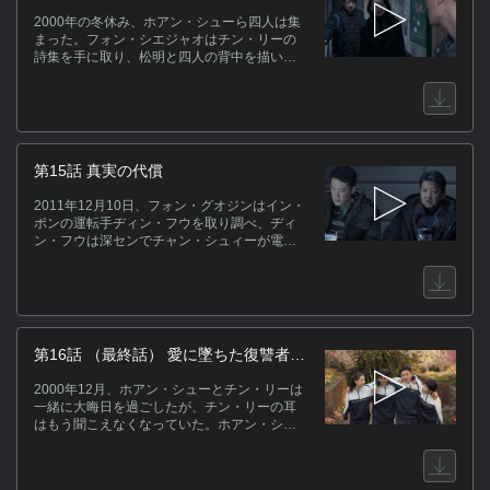
出した。祖父は口ごもりながらチン・リーの
2000年の冬休み、ホアン・シューら四人は集
居場所を尋ねようとするが、チン・テンは教
まった。フォン・シエジャオはチン・リーの
えてあげなかった。
詩集を手に取り、松明と四人の背中を描い
た。ワン・ディーは似てないというが、ホア
ン・シューはよく描けていると褒めた。2011
年11月、フォン・グオジンはフォン・シエジ
ャオを連れてチン・リーを探しに行った。チ
ン・リーは監視カメラから二人の姿を見て、
ドアを開けたが、二人には異常に冷たい態度
第15話 真実の代償
を取った。フォン・グオジンは詩集を取り出
し、チン・リーに見せたが、チン・リーは怒
2011年12月10日、フォン・グオジンはイン・
って二人をドアの外へと突き飛ばした。フォ
ポンの運転手ヂィン・フウを取り調べ、ヂィ
ン・シエジャオは、もし日直を交代しなけれ
ン・フウは深センでチャン・シュィーが電話
ば、怪我をしたのはチン・リーではなかった
に出ているのを見計らい、チャン・シュィー
かもしれないと考え、自分のせいだと責め
を絞殺したことを認めた。フォン・グオジン
た。
がイン・ポンを探して会社に来たとき、、イ
ン・ポンは既に察知し、いつでも逃げられる
ように準備していた。ある日、イン・ポンの
所に彼が少女をレイプした証拠を持っている
第16話 （最終話） 愛に墜ちた復讐者の
という電話がかかってきた。
計画
2000年12月、ホアン・シューとチン・リーは
一緒に大晦日を過ごしたが、チン・リーの耳
はもう聞こえなくなっていた。ホアン・シュ
ーはチン・リーに最高の補聴器を贈ることを
決め、さらに、チン・リーの誕生日に自分の
すべてを捧げることも約束した。ツァオ・モ