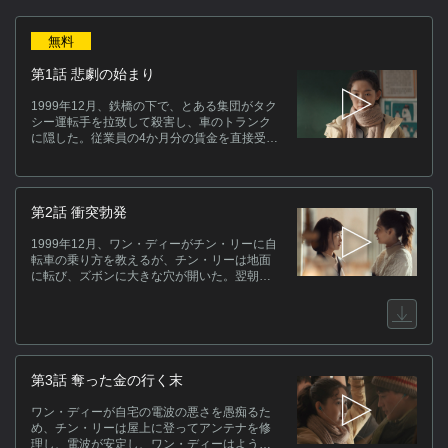
作
無料
物
第1話 悲劇の始まり
生
芸
1999年12月、鉄橋の下で、とある集団がタク
友
シー運転手を拉致して殺害し、車のトランク
に隠した。従業員の4か月分の賃金を直接受け
い
取るまで安心できず、工作機械工場の工場長
犯
はそれが到着するのを慌ただしく待つ。しか
が
し、お金を下ろした人は来る途中強盗に遭
り
い、手ぶらになってしまう。中学校の入り口
第2話 衝突勃発
で、当番の生徒が男子の頭髪検査をする。チ
る
ン・リーとワン・ディーは外で呼び止めら
な
1999年12月、ワン・ディーがチン・リーに自
れ、単位を落とさないため、チン・リーはこ
転車の乗り方を教えるが、チン・リーは地面
めかみをハサミで切る。授業中、担任が点呼
に転び、ズボンに大きな穴が開いた。翌朝、
キ
を始めると、フー・カイズーはフォン・シエ
チン・リーが目を覚ますと、テーブルの上に
ジャオがまだ来ていないと報告するが、言っ
お金と繕ったズボンが置いてあり、父親がや
た傍から、フォン・シエジャオが教室に入
ったのだと知って感動する。警察がクラブの
る。フォン・シエジャオはチン・リーとワ
男を取り調べると、フォン隊長は彼の義父に
ン・ディーに今朝家の外で銃撃戦があったと
心臓病があることを知り、名医を探すのを手
話すが、チン・リーは信じなかった。
伝うと約束し、クラブの男はようやく犯行を
第3話 奪った金の行く末
ス
自白する。警察は村で待ち伏せしていたが、
小屋で突然銃撃戦が始まった。ツァオ・モン
[
ワン・ディーが自宅の電波の悪さを愚痴るた
は胸を撃たれて倒れ、それを見たチン・ダー
（
め、チン・リーは屋上に登ってアンテナを修
ジーは慌てて逃げようとするが、フォン・グ
理し、電波が安定し、ワン・ディーはようや