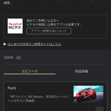
編集。
初めてご利用になる方へ
ビデオの視聴には再生アプリが必要です。
アプリご利用方法について
はじめての方向けご利用ガイドはこちら
2026年
2話
エピソード
作品詳細
作
Part1
『
『MFゴースト 3rd Season』第3戦のレースバ
心
トルを中心に再編集。
源