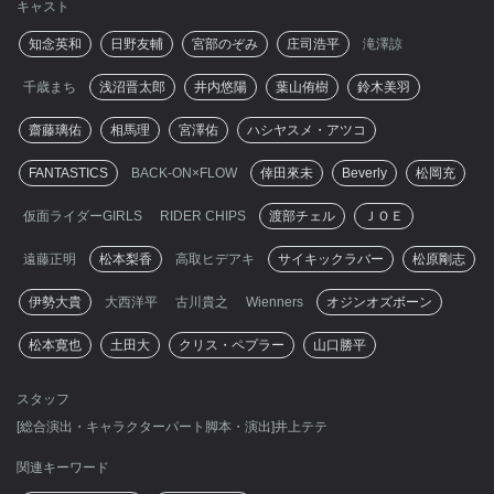
キャスト
知念英和
日野友輔
宮部のぞみ
庄司浩平
滝澤諒
千歳まち
浅沼晋太郎
井内悠陽
葉山侑樹
鈴木美羽
齋藤璃佑
相馬理
宮澤佑
ハシヤスメ・アツコ
FANTASTICS
BACK-ON×FLOW
倖田來未
Beverly
松岡充
仮面ライダーGIRLS
RIDER CHIPS
渡部チェル
ＪＯＥ
遠藤正明
松本梨香
高取ヒデアキ
サイキックラバー
松原剛志
伊勢大貴
大西洋平
古川貴之
Wienners
オジンオズボーン
松本寛也
土田大
クリス・ペプラー
山口勝平
スタッフ
[総合演出・キャラクターパート脚本・演出]井上テテ
関連キーワード