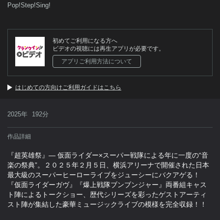
Pop!Step!Sing!
初めてご利用になる方へ
ビデオの視聴には再生アプリが必要です。
アプリご利用方法について
はじめての方向けご利用ガイドはこちら
2025年
192分
作品詳細
『超英雄祭』― 仮面ライダー×スーパー戦隊による年に一度の“音
楽の祭典”。２０２５年２月５日、横浜アリーナで開催された日本
最大級のスーパーヒーローライブをジューシーにバクアゲる！
『仮面ライダーガヴ』『爆上戦隊ブンブンジャー』両番組キャス
ト陣によるトークショー、歴代シリーズを彩ったゲストアーティ
スト陣が集結した豪華ミュージックライブの模様を完全収録！！