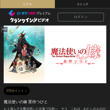
ビデオ
コミック
ログイン
新作
275ポイント～
魔法使いの嫁 星待つひと
ヒト為らざる魔法使いと出逢う以前― そう、これは、わたしのものが