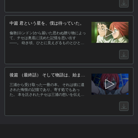
戸惑いつつも、停まっていた時を動かし始め
か
てゆく……。 そんなゆっくりと、しかし着実
よ
に時を育む、穏やかな或る日――。 倫敦のア
で
ンジェリカより届いた書籍を整理しようとす
るチセが見つけたのは、日本語で描かれたひ
負
中篇 君という星を、僕は待っていた。
とつの本。それは幼き日、その身に重すぎる
使
荷を背負い、孤独を抱える少女が縁とした特
倫敦(ロンドン)から届いた思わぬ贈り物によっ
鳥
別な絵本で……。 茨の魔法使いと出逢う以前
て、チセは奥底に沈めた記憶を思い出す
――チセに訪れた一片(ひとひら)の前日譚。 羽
――。 幼き頃、ひとに見えざるものとひとの
キ
鳥チセ８歳。 そう、これは、わたしのものが
無理解に怯えた日々を。 それらから逃げた先
たり。
に存在していた不思議な図書館と、管理者た
る森の魔法使いを。 『君が気にいる本が、何
かあればいいんだけど』 何も訊かず、そう言
って優しく受け容れてくれた彼や書物との交
ス
わりの中、 チセはある時、カウンターに於か
後篇 （最終話） そして物語は、始ま
れた1 冊の本に目を留める。 それは、森の魔
[
る。
法使いにとって特別なものとなる本であっ
羽
三浦から受け取った一冊の本。 それは彼に遺
た……。
介
された悔恨の記憶であり、寄す処でもあっ
た。 本を託されたチセは三浦の想いを伝える
[
ために奔走する。 『その夜僕には、果たさな
力
ければならない約束があった』 彼が果たせな
給
かった約束、森の図書室の秘密が今明かされ
る・・・・・・。 たとえ雲厚く見えずとも。
関
星はいつか、待ち侘びるひとの元へ。 語られ
なかった前日譚、三部作がここに完結―。