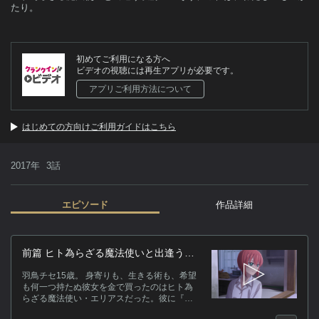
たり。
初めてご利用になる方へ
ビデオの視聴には再生アプリが必要です。
アプリご利用方法について
はじめての方向けご利用ガイドはこちら
2017年
3話
エピソード
作品詳細
作
前篇 ヒト為らざる魔法使いと出逢う以
前― そう、これは、わたしのものが
羽
羽鳥チセ15歳。 身寄りも、生きる術も、希望
たり。
を
も何一つ持たぬ彼女を金で買ったのはヒト為
『
らざる魔法使い・エリアスだった。彼に『弟
子』兼『花嫁』として招き入れられたチセは
停