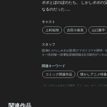
ポポとぼのぼのたち。 しかしポポの
なるのだった…。
キャスト
上村祐翔
吉田小南美
山口勝平
スタッフ
[監修]いがらしみきお[監督]クマガイコウキ[脚本・
ター]毛利陽一[音響監督]鶴岡陽太[CG製作]デジ
関連キーワード
コミック関連作品
懐かしアニメ特集
（C）いがらしみきお／竹書房、アイ・エム・オー、デジタ
関連作品