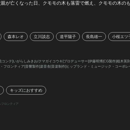
父親が亡くなった日、クモモの木も落雷で燃え、クモモの木の
森本レオ
立川談志
道平陽子
長島雄一
小桜エツ
絵コンテ]いがらしみきお/クマガイコウキ[プロデューサー]伊藤明博[CG製作]植木英則
タル・フロンティア[音響製作]楽音舎[音楽制作]ヒップランド・ミュージック・コーポレ
キッズにおすすめ
ルフロンティア