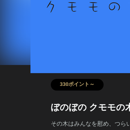
330ポイント～
ぼのぼの クモモの
その木はみんなを慰め、つら