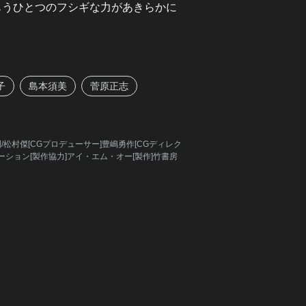
もうひとつのフシギな力があきらかに
子
島本須美
菅原正志
/松村傑[CGプロデューサー]豊嶋勇作[CGディレク
ーション[製作協力]アイ・エム・オー[製作]竹書房