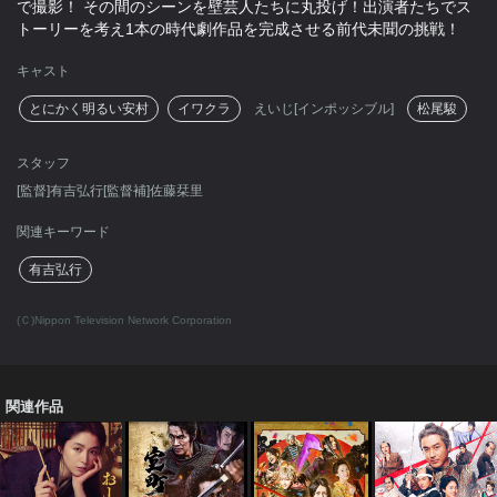
で撮影！ その間のシーンを壁芸人たちに丸投げ！出演者たちでス
トーリーを考え1本の時代劇作品を完成させる前代未聞の挑戦！
キャスト
とにかく明るい安村
イワクラ
えいじ[インポッシブル]
松尾駿
スタッフ
[監督]有吉弘行[監督補]佐藤栞里
関連キーワード
有吉弘行
(Ｃ)Nippon Television Network Corporation
関連作品