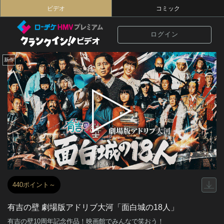
ビデオ
コミック
ログイン
新作
440ポイント～
有吉の壁 劇場版アドリブ大河「面白城の18人」
有吉の壁10周年記念作品！映画館でみんなで笑おう！