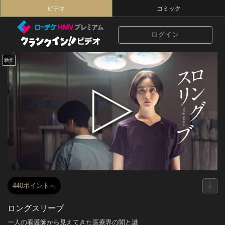
ビデオ
コミック
ログイン
新作
440ポイント～
ロングスリーブ
一人の看護師から見えてきた医療界の闇と謎