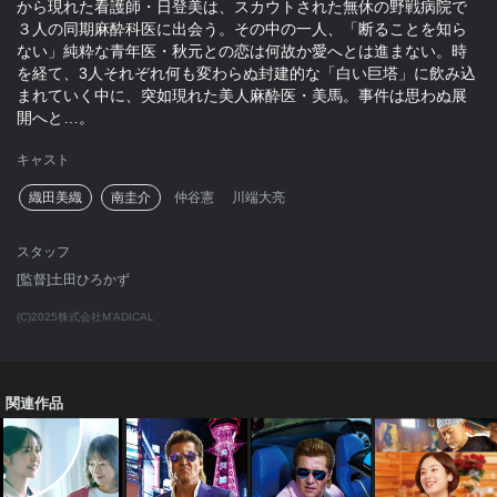
から現れた看護師・日登美は、スカウトされた無休の野戦病院で
３人の同期麻酔科医に出会う。その中の一人、「断ることを知ら
ない」純粋な青年医・秋元との恋は何故か愛へとは進まない。時
を経て、3人それぞれ何も変わらぬ封建的な「白い巨塔」に飲み込
まれていく中に、突如現れた美人麻酔医・美馬。事件は思わぬ展
開へと…。
キャスト
織田美織
南圭介
仲谷憲
川端大亮
スタッフ
[監督]土田ひろかず
(C)2025株式会社M’ADICAL
関連作品