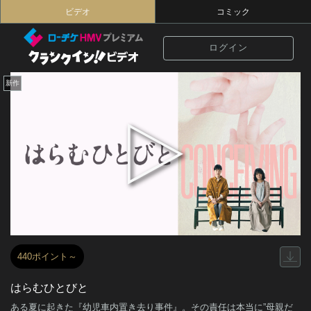
ビデオ
コミック
ログイン
新作
440ポイント～
はらむひとびと
ある夏に起きた『幼児車内置き去り事件』。その責任は本当に”母親だ