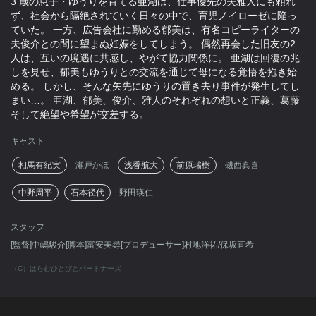
3 歳の息子・ゆうりを育てる亜湖は、仕事優先の夫雅人にも頼れ
ず、社会から隔絶されていく日々の中で、育児ノイローゼに陥っ
ていた。 一方、広告会社に勤める郁美は、有名コピーライターの
夫俊介との間に望まぬ妊娠をしてしまう。 偶然再会した旧友の2
人は、互いの境遇に共感し、やがて協力関係に。 亜湖は回復の兆
しを見せ、郁美もゆうりとの交流を通じて母になる覚悟を抱き始
める。 しかし、そんな矢先にゆうりの置き去り事件が発生してし
まい…。 亜湖、郁美、俊介、雅人のそれぞれの想いと正義、葛藤
そして絶望や希望が交差する。
キャスト
相馬有紀実
瀬戸かほ
浅香航大
前原瑞樹
磯西真喜
中野周平
石本径代
野田瑛仁
スタッフ
[監督]中嶋駿介[脚本]富安美尋[プロデューサー]村地洋祐/保坂直希
（C）はらむひとびとパートナーズ