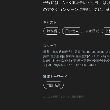
子役には、NHK連続テレビ小説「ば
のアクションシーンに挑む。更に、謎
キャスト
鈴木福
円井わん
岩永丞威
上
スタッフ
[監督・脚本]内藤瑛亮[主題歌]The bercedes 
[編集]冨永圭佑[音響効果]佐藤恵太[VFXｽｰﾊﾟｰバ
監督]中村洋介[制作主任]駒宮永恵[製作委員会]NAKACHI
ン]Lat-Lon[配給]NAKACHIKA PICTURES
関連キーワード
内藤瑛亮
(C)2025 映画「ヒグマ!!」製作委員会