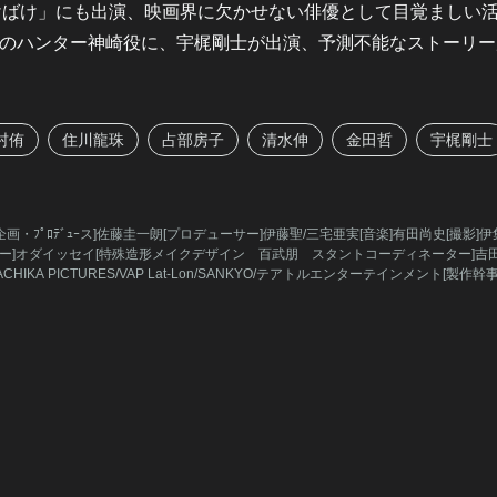
けばけ」にも出演、映画界に欠かせない俳優として目覚ましい
のハンター神崎役に、宇梶剛士が出演、予測不能なストーリー
村侑
住川龍珠
占部房子
清水伸
金田哲
宇梶剛士
menz[企画・ﾌﾟﾛﾃﾞｭｰス]佐藤圭一朗[プロデューサー]伊藤聖/三宅亜実[音楽]有田尚史[撮
イザー]オダイッセイ[特殊造形メイクデザイン 百武朋 スタントコーディネーター]吉田浩之/後
KA PICTURES/VAP Lat-Lon/SANKYO/テアトルエンターテインメント[製作幹事]