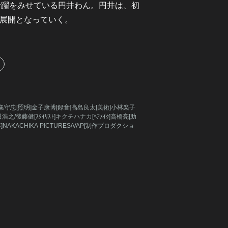
活躍をみせている円井わん。円井は、初
展開となっていく。
影]伊集守忠[照明]金子康博[録音]高島良太[美術]小林楽子
藤健[ｽﾀｲﾘｽﾄ]キクチハナカ[ﾍｱﾒｲｸ]高橋亮[助
NAKACHIKA PICTURES/VAP[制作プロダクショ