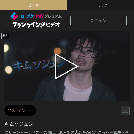
ビデオ
コミック
ログイン
新作
440ポイント～
キムソジュン
フリージャーナリストの趙は、ある年の大みそかに起こった一家殺人事