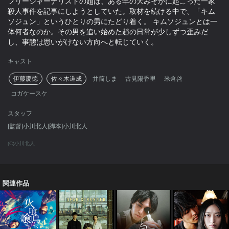
フリージャーナリストの趙は、ある年の大みそかに起こった一家
殺人事件を記事にしようとしていた。取材を続ける中で、「キム
ソジュン」というひとりの男にたどり着く。 キムソジュンとは一
体何者なのか。その男を追い始めた趙の日常が少しずつ歪みだ
し、事態は思いがけない方向へと転じていく。
キャスト
伊藤慶徳
佐々木道成
井筒しま
古見陽香里
米倉啓
コガケースケ
スタッフ
[監督]小川北人[脚本]小川北人
(C)小川北人
関連作品