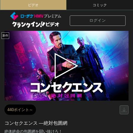
ビデオ
コミック
ログイン
新作
440ポイント～
コンセクエンス ―絶対包囲網
絶体絶命の包囲網を闘い抜けろ！