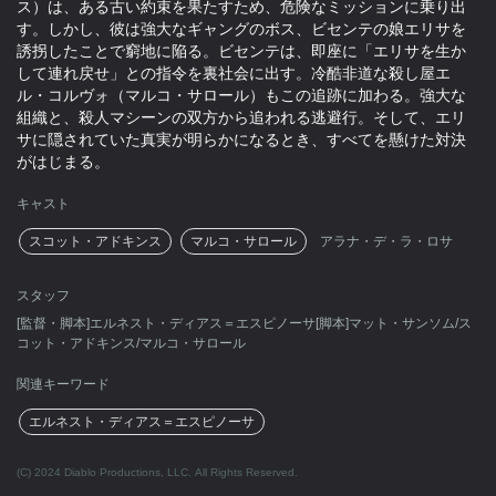
ス）は、ある古い約束を果たすため、危険なミッションに乗り出
す。しかし、彼は強大なギャングのボス、ビセンテの娘エリサを
誘拐したことで窮地に陥る。ビセンテは、即座に「エリサを生か
して連れ戻せ」との指令を裏社会に出す。冷酷非道な殺し屋エ
ル・コルヴォ（マルコ・サロール）もこの追跡に加わる。強大な
組織と、殺人マシーンの双方から追われる逃避行。そして、エリ
サに隠されていた真実が明らかになるとき、すべてを懸けた対決
がはじまる。
キャスト
スコット・アドキンス
マルコ・サロール
アラナ・デ・ラ・ロサ
スタッフ
[監督・脚本]エルネスト・ディアス＝エスピノーサ[脚本]マット・サンソム/ス
コット・アドキンス/マルコ・サロール
関連キーワード
エルネスト・ディアス＝エスピノーサ
(C) 2024 Diablo Productions, LLC. All Rights Reserved.