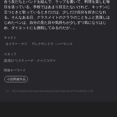
合う友だちとバンドを組んで、ラップを書いて、料理を楽しむ毎
日を送っている。学校ではあまり目立たないけれど、キッチンに
立つときと歌っているときだけは、少しだけ自分を好きになれ
る。そんなある日、クラスメイトのクララのことをふと意識しは
じめたベンは、自分の見た目や気持ちが少しずつ気になりはじ
め、ダイエットにも挑戦してみるのだが…。
キャスト
タイラー・ゲイ
アレクサンドラ・ハーマンズ
スタッフ
[監督]クリスティーナ・ドゥフコヴァ
関連キーワード
小説関連作品
（C） 2024 Barletta,Novinski,Novanima,Česká televize,RTVS,MAGIC LAB