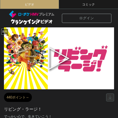
ビデオ
コミック
ログイン
新作
440ポイント～
リビング・ラージ！
でっかい心で、生きていこう！