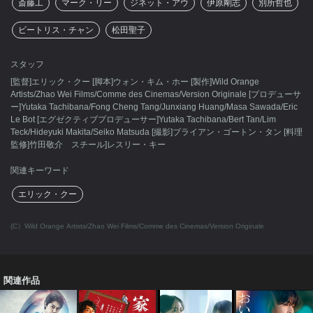
斎藤工
マーク・リー
ジネット・アウ
伊原剛志
別所哲也
ビートリス・チャン
松田聖子
スタッフ
[監督]エリック・クー [脚本]ウォン・キム・ホー [製作]Wild Orange
Artists/Zhao Wei Films/Comme des Cinemas/Version Originale [プロデューサ
ー]Yutaka Tachibana/Fong Cheng Tang/Junxiang Huang/Masa Sawada/Eric
Le Bot [エグゼクティブプロデューサー]Yutaka Tachibana/Bert Tan/Lim
Teck/Hideyuki Makita/Seiko Matsuda [撮影]ブライアン・ゴートン・タン [料理
監修]竹田敬介 スチール]レスリー・キー
関連キーワード
エリック・クー
(C）Wild Orange Artists/Zhao Wei Films/Comme des Cinemas/Version Originale
関連作品