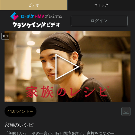
ビデオ
コミック
ログイン
新作
440ポイント～
家族のレシピ
「美味しい」 その一言が、時と国境を超え、家族をつなぐ―