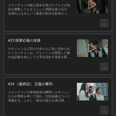
える別荘へと踏み込んでいく。
イエンチョンの殺人指令を受けたフェイが別
荘を襲撃してルオジュンと死闘を繰り広げ、
共倒れになるという最悪の結末を監視カメラ
が捉える。完璧な計画の成功を確信したイエ
ンチョンは、現場でフェイからお金を奪い取
り、冷酷な本性を露わにして二人を嘲笑す
る。しかし、通報しようとした瞬間にジャー
イーが現れ、彼の正体を暴く。死を偽装して
いたルオジュンとフェイが立ち上がり、イエ
#23 因果応報の末路
ンチョンは三人の女性による逆転の罠に嵌め
られていた事実を突きつけられる。
ルオジュンなど四人の女たちに追い詰められ
たイエンチョンは、ウェンシンが用意した動
かぬ証拠を前にしても罪を認めず逃走を図
る。しかし、逃亡先に待ち受けていたのは、
彼の母親を人質に取った姑だった。奪ったお
金と引き換えに命乞いをするイエンチョンだ
ったが、組織のボスは口封じのために彼の抹
殺を命じる。金で救えたのは母親の命のみで
あり、イエンチョン自身は手足を縛られ、生
#24 （最終話） 正義の審判
き埋めにされるという絶体絶命の窮地に立た
される。
イエンチョンの絶体絶命の瞬間にルオジュン
たちが警察を率いて現れ、詐欺組織はついに
壊滅する。しかし、救出の喜びも束の間、ル
オジュンは幼馴染・シャンがすでに殺害され
ていたという真実を知り、彼の最期の愛に涙
する。罪を悔い自首したフェイ、そして共に