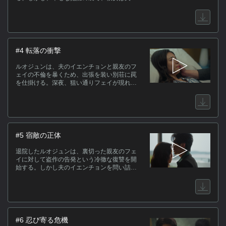
助手であるウェンシンからシャツの香水の匂
いを感じ取っていた。翌日、不倫の真相を追
う彼女のもとに、看護師のジャーイーから匿
名で密会写真が届く。裏切りの証拠を手に親
友のフェイへ相談するルオジュン。しかし、
写真に写る不倫相手が身に着けていたのは、
#4 転落の衝撃
今まさにフェイの耳で揺れているイヤリング
だった。
ルオジュンは、夫のイエンチョンと親友のフ
ェイの不倫を暴くため、出張を装い別荘に罠
を仕掛ける。深夜、狙い通りフェイが現れる
が、現場に踏み込もうとしたルオジュンは階
段から転落して昏睡状態のまま搬送先の病院
で妊娠を知らされる。病室には幼馴染のシャ
ンが駆けつけ、不審な動きを見せるイエンチ
ョンと激しく衝突する。一方、イエンチョン
は自身を脅迫する送り主を特定するため、屋
#5 宿敵の正体
敷に潜り込んだ看護師のジャーイーの正体を
探り始める。
退院したルオジュンは、裏切った親友のフェ
イに対して盗作の告発という冷徹な復讐を開
始する。しかし夫のイエンチョンを問い詰め
るも、彼の巧妙な嘘に翻弄され、離婚を決意
できずにいた。一方、看護師のジャーイー
は、かつて自分を死に追いやった男・ホーの
姿を捉え、復讐の炎を燃やす。指紋を盗むた
めにイエンチョンを誘惑するジャーイーと、
火傷の跡から彼女の正体を疑い始めたイエン
#6 忍び寄る危機
チョン。二人の命懸けの駆け引きが始まっ