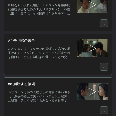
た。
和解を装い現れた姑は、ルオジュンを精神的
に破綻させるための毒入りサプリメントを差
し出す。裏では一ヶ月以内に全財産を奪う最
終計画が進行していた。かつて同じ母子に陥
れられたジャーイーは、盗んだ指紋で金庫を
開けるが証拠は見つからない。彼女は次なる
手として、催眠でイエンチョンの心理的トラ
ウマを突き、真実を自白させようと試みる。
しかし、問答の最中にルオジュンが帰宅して
#7 去り際の警告
計画は中断を余儀なくされる。
ルオジュンは、キッチンの電灯に人為的な細
工があることを知り、ジャーイーへ不審の目
を向ける。さらに幼馴染の母・ワンとの会話
から、ジャーイーが紹介された人物とは別人
であることに気づき、即座に解雇した。ジャ
ーイーは去り際に、イエンチョンが隠し持つ
不倫以上の闇を警告するが、イエンチョンは
つわりを気遣う献身的な夫を演じてルオジュ
ンの信頼を巧みに取り戻そうとする。そして
#8 崩壊する信頼
追放されたジャーイーの背後には新たな人影
が忍び寄っていた。
ルオジュンは謎の人物からの電話に誘い出さ
れ、深夜の路上で夫・イエンチョンと泥酔し
た親友・フェイが醜くもみ合う姿を目撃す
る。帰宅後も嘘を突き通す夫に、彼女はつい
に離婚の決意を固める。一方、イエンチョン
はルオジュンに盛る毒の量を増やして眠ら