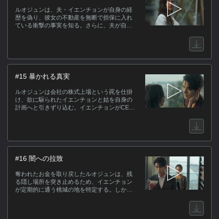
想いと向き合う。
ルオジュンは、夫・イエンチョンが自身の経
歴を偽り、彼女の不動産を無断で担保に入れ
ている衝撃の事実を知る。さらに、夫が自分
を精神病患者に仕立て上げ、病院へ強制収容
しようとしている非情な計画を盗み聞きす
る。シャンの支えと胎児の生命力を糧にし、
絶望の中で反撃を誓ったルオジュンだった
が、帰宅した彼女を待っていたのは、冷酷な
眼差しで毒入りのサプリメントを差し出すイ
#15 暴かれる真実
エンチョンと、門前で待ち構える精神病院の
職員たちだった。
ルオジュンは会社の株式上場という罠を仕掛
け、欲に駆られたイエンチョンと姑を自身の
計画へと引きずり込む。イエンチョンがCEO
の座と富を夢見て、高利貸しにまで手を出し
て不動産を取り戻そうと奔走する中、ウェン
シンの潜入調査により、夫が国外の冷酷な詐
欺組織の一員であることが暴かれる。しか
し、反撃の火蓋が切られた矢先、海岸で無残
な姿となったマンが発見される。
#16 闇への拉致
奪われたお金を取り戻したルオジュンは、残
る隠し場所を突き止めるため、イエンチョン
が定期的に通う桃城の地を特定する。しか
し、尾行していたシャンがホーの襲撃を受け
て連れ去られ、行方不明となってしまう。シ
ャンを案じて現場へ駆けつけたルオジュン