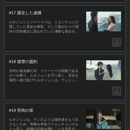
は、そこで冷酷な詐欺師であるはずのイエン
チョンが、認知症の実母を密かに見舞い続け
てきたという、彼の人間らしい裏の顔と隠さ
#17 露呈した虚構
れた私生活を知ることになる。
ルオジュンとジャーイーは、イエンチョンが
隠していた黄金を奪取。そして彼がかつて国
外の詐欺拠点に囚われていた凄惨な過去を突
き止める。エリートという虚飾を剥ぎ取られ
たイエンチョンは、ルオジュンの上場計画が
自分を欺くための罠だったと気づき激昂す
る。姑の指示を受けた殺し屋のホーたちが、
真実を握った二人を抹殺すべく敬老院へと迫
り、絶体絶命の危機が訪れる。
#18 復讐の盟約
決死の逃走劇の末、ジャーイーは宿敵である
ホーを葬り、ルオジュンを守り抜く。安全な
場所へ逃げ延びたルオジュンは、ウェンシン
が亡き姉の復讐のためにジャーイーと共闘し
ていた事実を知る。彼女たちが差し出した資
料に記されていたのは、イエンチョンが所属
する国外詐欺組織の全貌だった。自分が愛し
た夫は、最初から組織的に自分を破滅へと導
くために送り込まれた刺客であり、結婚その
#19 苦肉の策
ものが巨大な罠であったことに、ルオジュン
は戦慄する。
ルオジュンは、マンのような犠牲者をもう出
さないため、危険を承知でイエンチョンのも
とへ戻り、組織の証拠を掴むことを決意す