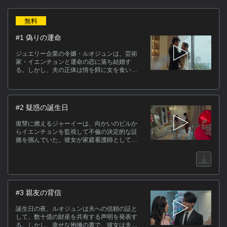
作
無料
ジ
#1 偽りの運命
運
う
ジュエリー企業の令嬢・ルオジュンは、芸術
物
家・イエンチョンと運命の恋に落ち結婚す
る。しかし、夫の正体は情を餌に女を食い物
じ
にする冷酷な詐欺師・モンユーだった。かつ
が
て彼に財産と愛する子、そして自分の顔まで
る
奪われた犠牲者のジャーイーは、整形によっ
て姿を変え、復讐の鬼と化して二人の背後に
#2 疑惑の誕生日
忍び寄る。幸せな新婚生活の裏で幕を開け
キ
る、命懸けのロマンス詐欺への反撃。嘘で塗
復讐に燃えるジャーイーは、向かいのビルか
り固められた愛の真実を暴く、復讐の連鎖が
らイエンチョンを監視して不倫の決定的な証
始まる。
拠を掴んでいた。彼女が家庭看護師として屋
ス
敷に潜入する一方、愛する夫を信じていたル
オジュンは、誕生日の夜に捨てられた夫のシ
[
ャツを見つけてしまう。そこに残された、見
知らぬ女の口紅と香水の香り。幸せの絶頂か
(C
ら疑惑の渦に突き落とされた彼女は、宴に集
った女たちの中から、夫を誘惑した裏切り者
#3 親友の背信
を捜し始める。
誕生日の夜、ルオジュンは夫への信頼の証と
して、数十億の財産を共有する声明を発表す
る。しかし、幸せな抱擁の裏で、彼女は夫の