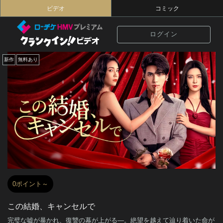
ビデオ
コミック
ログイン
新作
無料あり
0ポイント～
この結婚、キャンセルで
完璧な嘘が暴かれ、復讐の幕が上がる—。絶望を越えて辿り着いた命が