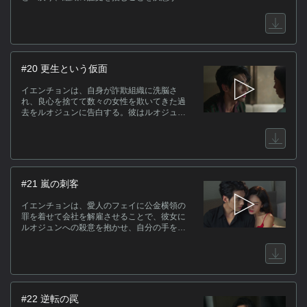
る。逃亡しようとする姑や、自殺を装って同
情を引こうとするイエンチョンに対してルオ
ジュンは献身的な妻を演じることで彼の真意
を探る。追及を受けたイエンチョンは、親友
の裏切りによる賭博の借金と、国外の組織に
よる虐待、そして詐欺を強要されるに至った
#20 更生という仮面
自身の転落の経緯を白状する。
イエンチョンは、自身が詐欺組織に洗脳さ
れ、良心を捨てて数々の女性を欺いてきた過
去をルオジュンに告白する。彼はルオジュン
への愛ゆえに組織の非情な命令に背いたと語
り、子供の誕生後の自首を誓う。ルオジュン
は受け入れ、二人は平穏な日常を取り戻した
かに見えたが、イエンチョンは裏で彼女を殺
害して遺産を奪う計画を進行させていた。さ
らにイエンチョンはフェイに対しても、ルオ
#21 嵐の刺客
ジュンに伝えたものとは異なる別の顔を見
せ、新たな動きを見せる。
イエンチョンは、愛人のフェイに公金横領の
罪を着せて会社を解雇させることで、彼女に
ルオジュンへの殺意を抱かせ、自分の手を汚
さずに妻を排除する計画を立てる。ウェンシ
ンを目撃者に仕立て、完璧なアリバイを構築
したイエンチョンは、フェイに対して幻覚剤
と巧妙な嘘を用いてルオジュンを殺さなけれ
ば二人の未来はないと煽動する。薬物によっ
て理性を失い殺意のみを増幅させたフェイ
#22 逆転の罠
は、凶器のバットを手にルオジュンが待ち構