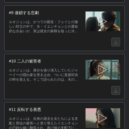
せ、金庫から宝石を盗み出しては母へ貢いで
いた。その裏で、宝石の換金を請け負う実行
犯・ホーを追っていたジャーイーだったが、
#9 連鎖する悲劇
返り討ちに遭い意識を失ってしまう。
ルオジュンは、かつての親友・フェイとの激
しい対立の中で、夫・イエンチョンとの運命
的な出会いが、実は彼女の家柄を狙った冷徹
な計算に基づくものであったことを知る。思
い出の場所で暴かれた残酷な証拠を前に、ル
オジュンは自身の人生が虚像であったことに
絶望する。一方、囚われの身となったジャー
イーは、自白剤を飲まされたことで整形の事
実をホーに知られてしまう。さらにホーは新
#10 二人の被害者
たな搾取の標的を定めていた。
ルオジュンは、身分を偽り潜入していたジャ
ーイーの隠れ家を突き止め、ついに直接対決
の時を迎える。そこで語られたのは、夫のイ
エンチョンがモンユーという偽名でジャーイ
ーを愛して全財産を奪った末に殺害しようと
した戦慄の過去だった。夫の正体に確信を持
つルオジュンだったが、イエンチョンが裏で
手引きした暴力的な借金取りたちが隠れ家を
包囲する。命の危険が迫る中、裏切られた二
#11 反転する善悪
人の女による共闘が始まろうとしていた。
ルオジュンは、自身の過去を女たちによる支
配と脅迫の被害へと塗り替えたイエンチョン
の巧妙な嘘に翻弄され、再び彼の支配下に戻