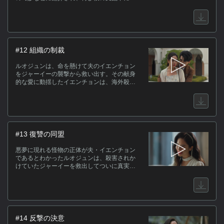
ってしまう。毒入りのサプリメントを飲まさ
れ続けた彼女は、流産の危機と重度の鬱病と
いう診断を下され、心身ともに崩壊寸前まで
追い込まれる。一方、ジャーイーの仲間・ウ
ェンシンはイエンチョンのオフィスに潜入し
て盗聴器の設置に成功。イエンチョンはルオ
#12 組織の制裁
ジュンを殺害するための海外旅行を計画し始
める。
ルオジュンは、命を懸けて夫のイエンチョン
をジャーイーの襲撃から救い出す。その献身
的な愛に動揺したイエンチョンは、海外殺害
計画を独断で中止するが、母による凄惨な報
復を招くことになった。一方、自力で真実を
暴く決意を固めたルオジュンは、シャンの協
力を得て夫の素性調査を開始。ジャーイーの
仲間・ウェンシンの助言をきっかけに、悪夢
に現れる怪物の正体と、身の回りの宝飾品が
#13 復讐の同盟
すべて盗まれていた事実に気づく。
悪夢に現れる怪物の正体が夫・イエンチョン
であるとわかったルオジュンは、殺害されか
けていたジャーイーを救出してついに真実の
すべてを共有する。夫が自分を精神病の末の
自殺へと追い込み、全財産を奪おうとしてい
ることを知ったルオジュンは、ジャーイーと
最強の協力関係を築く。裏切られた二人の女
による、詐欺師集団への命懸けの反撃が幕を
開ける。一方、ルオジュンを支えるシャンも
#14 反撃の決意
また、ジャーイーに指摘され、自身の秘めた