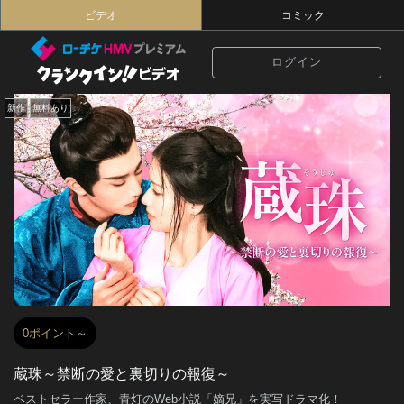
ビデオ
コミック
ログイン
新作
無料あり
0ポイント～
蔵珠～禁断の愛と裏切りの報復～
ベストセラー作家、青灯のWeb小説「嫡兄」を実写ドラマ化！