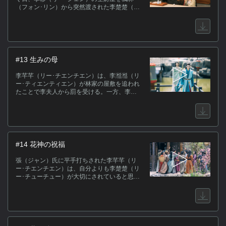
（フォン･リン）から突然渡された李楚楚（リ
ー･ティエンティエン）。しかしその後、婚儀
の邪魔をしないよう李夫人の命令で縛り上げ
られてしまう。一方、林家に着いた李湉湉
は、見知らぬ男たちに自らがはまった罠の件
をばらされ、混乱に陥る。
#13 生みの母
李芊芊（リー･チエンチエン）は、李湉湉（リ
ー･ティエンティエン）が林家の屋敷を追われ
たことで李夫人から罰を受ける。一方、李楚
楚（リー･チューチュー）は生母の死について
調べることを決意し、林安生（リン･アンショ
ン）から話を聞き出す。江陵に手がかりがあ
ると分かると、偶然江陵に行く李軫（リー･ジ
ェン）に同行することに。
#14 花神の祝福
張（ジャン）氏に平手打ちされた李芊芊（リ
ー･チエンチエン）は、自分よりも李楚楚（リ
ー･チューチュー）が大切にされていると思い
込み、張氏に背を向ける。李楚楚と李軫（リ
ー･ジェン）は江陵へ向かう道中で襲撃に遭
い、李軫は重傷を負ってしまう。李楚楚は李
軫のうわ言を聞き、自分への深い思いに改め
て気付かされる。