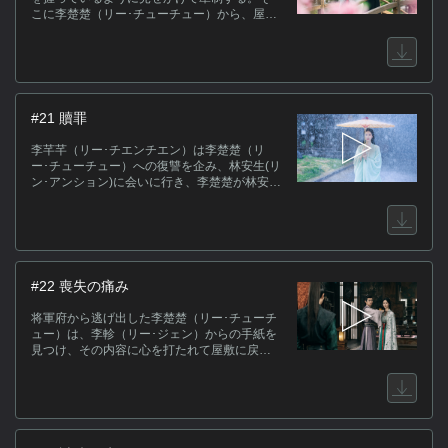
こに李楚楚（リー･チューチュー）から、屋敷
に戻ってきてほしいとの伝言が入る。李軫が
戻ると、李楚楚は李夫人に無理やり薬を飲ま
されていた。李軫が慌てて止めに入ると、李
楚楚から子供を妊娠していることを聞かされ
る。
#21 贖罪
李芊芊（リー･チエンチエン）は李楚楚（リ
ー･チューチュー）への復讐を企み、林安生(リ
ン･アンション)に会いに行き、李楚楚が林安生
を騙していたと告げる。林安生は李楚楚の屋
敷を訪ねるが、李軫（リー･ジェン）に断ら
れ、李楚楚にも拒否される。林安生は２人の
関係を暴露すると脅し、門前で騒ぎを起こす
が…。
#22 喪失の痛み
将軍府から逃げ出した李楚楚（リー･チューチ
ュー）は、李軫（リー･ジェン）からの手紙を
見つけ、その内容に心を打たれて屋敷に戻ろ
うとするが、林安生(リン･アンション)に拉致
されてしまう。李軫は李楚楚が行方不明と知
って林安生を疑い国公府へ乗り込むが、そこ
には李楚楚に刃を突き付けた林安生が待って
いた。