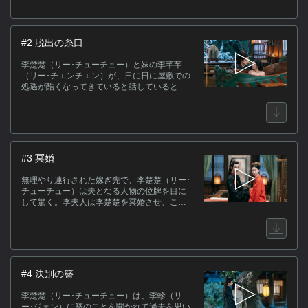
ったが、今夜は客の相手をするようにと侍女
芸
が伝えに来る。屋敷に戻った李軫は、姿の見
殺
えない李楚楚の行方を聞き、慌てて捜しに行
に
くが、待っていたのは恐怖に震える李楚楚の
#2 脱出の糸口
姿であった。
て
の
李楚楚（リー･チューチュー）と妹の李芊芊
（リー･チエンチエン）が、日に日に屋敷での
と
処遇が酷くなってきていると話していると、
国
そこに嫡母である李夫人と長女がやってきて
を
理不尽な体罰を与えられる。その後、国公府
掛
の宴に招かれた李楚楚は、林安生（リン･アン
ション）から、自分に嫁いでほしいと告白さ
助
れるが…。
い
#3 冥婚
キ
無理やり連行された嫁ぎ先で、李楚楚（リー･
チューチュー）は夫となる人物の位牌を目に
して驚く。李夫人は李楚楚を冥婚させ、この
世から消すことを企んでいた。李楚楚は機転
を利かせて反撃し、何とか逃げ出すが…。林
ス
安生（リン･アンション）が李楚楚を見つけ宿
[
で介抱していると、李軫（リー･ジェン）が乗
り込んでくる。
関
#4 決別の簪
李楚楚（リー･チューチュー）は、李軫（リ
ー･ジェン）に簪のことを聞かれて過去を思い