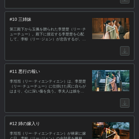
ティエン）と李芊芊（リー･チエンチエン）が
急遽体調を崩し、李楚楚が参加することにな
るが…。
#10 三姉妹
第三殿下から玉佩を贈られた李楚楚（リー･チ
ューチュー）。殿下に接近する李楚楚を心配
して、李軫（リー･ジェン）が忠告するが、嫉
妬だと思われ、李楚楚は聞く耳を持たない。
一方、李芊芊（リー･チエンチエン）は、長姉
と自分の身に起きた不可解な体調不良が、次
姉の李楚楚が仕組んだことだと気付き、長姉
に李楚楚への復讐を促す。
#11 悪行の報い
李湉湉（リー･ティエンティエン）は、李楚楚
（リー･チューチュー）に仕掛けた罠に自らが
はまり、心に深い傷を負う。李夫人は娘を立
ち直らせようと、事件を隠して林安生（リン･
アンション）との結婚話を進めるが…。一
方、恨みを買った李楚楚（リー･チューチュ
ー）は李夫人に殺されそうになるが、李軫
（リー･ジェン）に救われる。
#12 姉の嫁入り
李湉湉（リー･ティエンティエン）が林家に嫁
ぐ日、李軫（リー･ジェン）の全財産を楓林