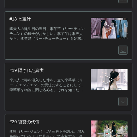
天に感謝し、李楚楚の出自を口走るが、偶然
李芊芊（リー･チエンチエン）に聞かれてしま
う。
#18 七宝汁
李夫人の誕生日の当日、李芊芊（リー･チエン
チエン）の様子がおかしい。李芊芊は李夫人
から、李楚楚（リー･チューチュー）を始末す
れば嫡子として養子にしてやると言われ、毒
の包みを渡されていた。宴が始まり李楚楚は
お手製の汁物を李夫人に差し出すが、李芊芊
が毒を混入したのを見た張（ジャン）氏が全
て飲み干してしまう。
#19 隠された真実
李夫人は毒を混入した件を、全て李芊芊（リ
ー･チエンチエン）の責任にすることにして、
李芊芊を物置に閉じ込める。それを知った李
楚楚（リー･チューチュー）は、長老たちに証
拠を差し出して李夫人を問い詰める。しかし
真実が明かされることはなく、李芊芊は郊外
に送られてしまうことになる。
#20 復讐の代償
李軫（リー･ジェン）は第三殿下を訪れ、弱み
を握っているように見せかけて牽制する。そ