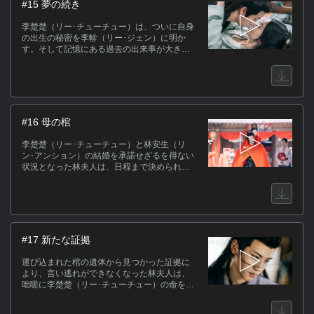
#15 夢の続き
李楚楚（リー･チューチュー）は、ついに自身
の出生の秘密を李軫（リー･ジェン）に明か
す。そして記憶にある過去の出来事が大きな
誤解だったと分かり、２人の絆は確かなもの
となる。李楚楚は江陵まで来た本当の理由を
打ち明け、２人で目的の人物に会いに行く
と、その人物は生母の兄で李楚楚の伯父だと
いうことが判明する。
#16 母の棺
李楚楚（リー･チューチュー）と林安生（リ
ン･アンション）の結婚を承諾せざるを得ない
状況となった林夫人は、日程まで決められ焦
りが募る。一方、密書で２人の結婚を知った
李軫（リー･ジェン）は、江陵から急いで安平
郡に帰還し、李楚楚を驚かせる。そこで古い
しきたり通り、兄として李楚楚を輿まで運ぶ
が…。
#17 新たな証拠
運び込まれた棺の遺体から見つかった証拠に
より、言い逃れができなくなった林夫人は、
咄嗟に李楚楚（リー･チューチュー）の命を狙
うが失敗し、連行される。一方、李楚楚の結
婚が破談になったと聞いた張（ジャン）氏は