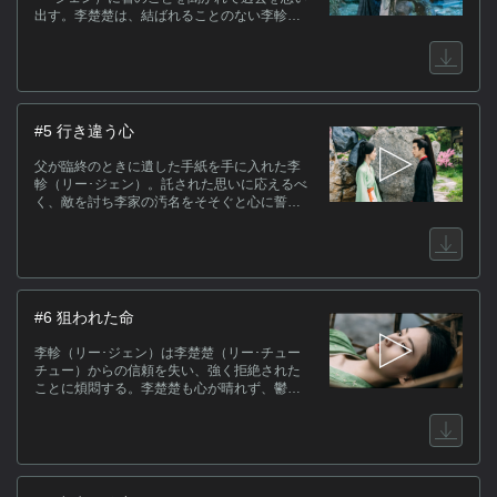
出す。李楚楚は、結ばれることのない李軫と
の曖昧な関係を断ち切ることを決意し、簪を
(C)
李軫に返すことにするが…。一方、林安生
（リン･アンション）は、李楚楚を正室に迎え
たいと母に話を持ち出すが激怒されてしま
う。
#5 行き違う心
父が臨終のときに遺した手紙を手に入れた李
軫（リー･ジェン）。託された思いに応えるべ
く、敵を討ち李家の汚名をそそぐと心に誓
う。一方、李楚楚（リー･チューチュー）は、
軍営の李軫を訪ねて、妹を連れて屋敷を出る
手伝いをしてほしいと願い出る。李軫は願い
に応じるが、李夫人により計画が潰えてしま
う。
#6 狙われた命
李軫（リー･ジェン）は李楚楚（リー･チュー
チュー）からの信頼を失い、強く拒絶された
ことに煩悶する。李楚楚も心が晴れず、鬱々
と過ごすが、そこに林安生（リン･アンショ
ン）から手紙が届く。そんな中、李軫が重傷
を負ったと聞いた李楚楚は急行するが、そこ
で見知らぬ男と２人きりにされ、閉じ込めら
れてしまう。