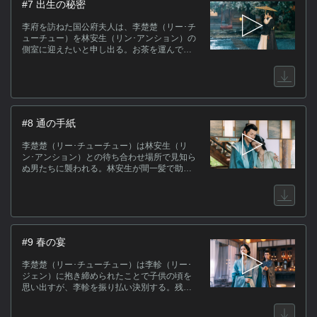
#7 出生の秘密
李府を訪ねた国公府夫人は、李楚楚（リー･チ
ューチュー）を林安生（リン･アンション）の
側室に迎えたいと申し出る。お茶を運んでき
た張（ジャン）氏は、国公府夫人の顔を見て
驚き…。２人の再会により李楚楚は自身の出
生の秘密を知る。一方、李軫（リー･ジェン）
は李楚楚の異変を心配し、秘かに監視をつけ
るが…。
#8 通の手紙
李楚楚（リー･チューチュー）は林安生（リ
ン･アンション）との待ち合わせ場所で見知ら
ぬ男たちに襲われる。林安生が間一髪で助け
るが、黒幕は母である林夫人だと確信し強く
抗議。しかし、そう仕向けたのは李楚楚本人
だった。一方、李軫（リー･ジェン）は父を陥
れた人物の有力情報を得て、接近する計画を
立てる。
#9 春の宴
李楚楚（リー･チューチュー）は李軫（リー･
ジェン）に抱き締められたことで子供の頃を
思い出すが、李軫を振り払い決別する。残さ
れた李軫は思いを断ち切ることができず…。
一方、春の宴の当日、李湉湉（リー･ティエン