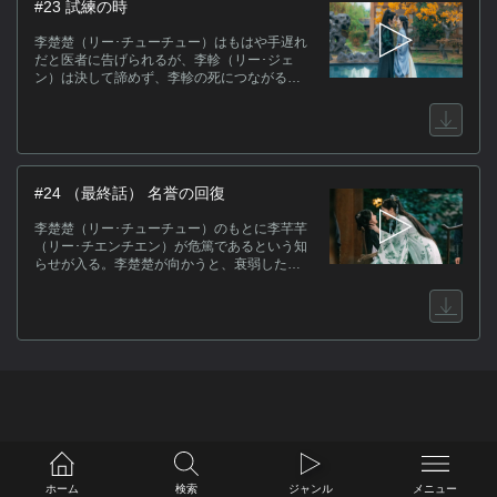
#23 試練の時
李楚楚（リー･チューチュー）はもはや手遅れ
だと医者に告げられるが、李軫（リー･ジェ
ン）は決して諦めず、李軫の死につながる恐
れもある救出法を迷わず試してみることにす
る。死にたくなるほどの激しい痛みに襲われ
る中、李楚楚と共にこの苦難を乗り越えるの
だと李軫は心に固く誓う。
#24 （最終話） 名誉の回復
李楚楚（リー･チューチュー）のもとに李芊芊
（リー･チエンチエン）が危篤であるという知
らせが入る。李楚楚が向かうと、衰弱した李
芊芊から今までの謝罪と共にお茶を差し出さ
れる。それを飲んだ李楚楚は正気を失い、刀
で李軫を刺してしまうが…。第三殿下は陰謀
が成功したと喜び、得意げに李軫から証拠の
書類を取り上げる。
ホーム
検索
ジャンル
メニュー