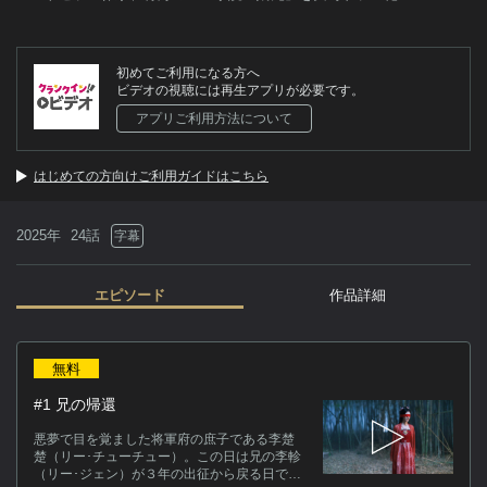
初めてご利用になる方へ
ビデオの視聴には再生アプリが必要です。
アプリご利用方法について
はじめての方向けご利用ガイドはこちら
2025年
24話
字幕
エピソード
作品詳細
作
無料
李
#1 兄の帰還
（
は
悪夢で目を覚ました将軍府の庶子である李楚
北
楚（リー･チューチュー）。この日は兄の李軫
（リー･ジェン）が３年の出征から戻る日であ
家