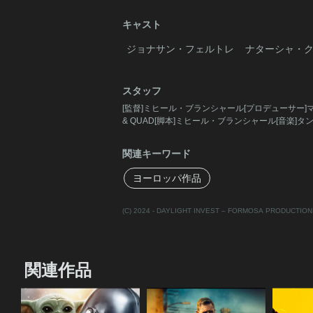
キャスト
ジョナサン・フェルトレ
ナターシャ・
スタッフ
[監督]ミヒール・ブランシャール[プロデューサー]
& QUAD[脚本]ミヒール・ブランシャール[音楽]タ
関連キーワード
ヨーロッパ作品
(C) 2024 - DAYLIGHT INVEST – FORMOSA PRODUCTION
関連作品