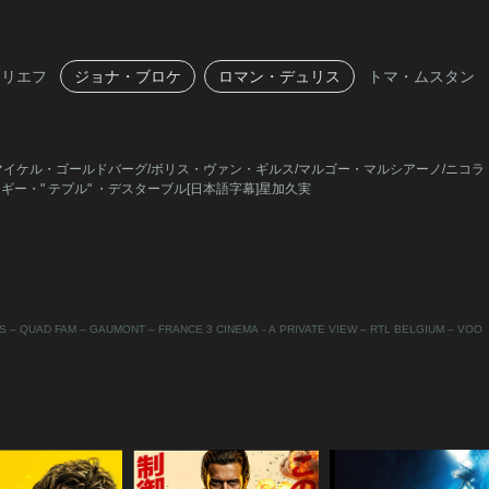
クリエフ
ジョナ・ブロケ
ロマン・デュリス
トマ・ムスタン
マイケル・ゴールドバーグ/ボリス・ヴァン・ギルス/マルゴー・マルシアーノ/ニコラ・
ンギー・" テプル" ・デスターブル[日本語字幕]星加久実
S – QUAD FAM – GAUMONT – FRANCE 3 CINEMA - A PRIVATE VIEW – RTL BELGIUM – VOO