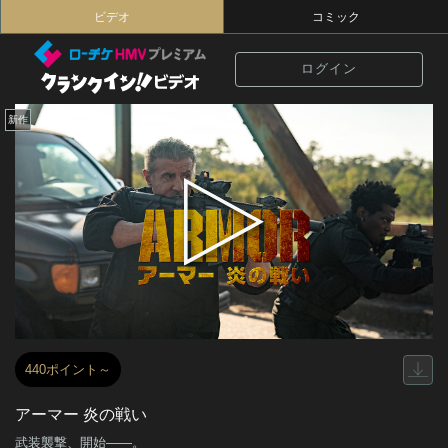
ビデオ
コミック
ログイン
新作
440ポイント～
アーマー 炎の戦い
武装襲撃、開始――。