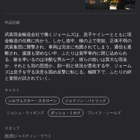
作品詳細
武装現金輸送会社で働くジェームズは、息子ケイシーとともに現
金輸送の任務に向かう。しかし道中、橋の上で突如、正体不明の
武装集団に襲撃され、車両は完全に包囲されてしまう。通信も遮
断され、援護も望めない中、ふたりは装甲車内に閉じ込められ
る。敵を率いるのは冷酷な男ルーク。彼らの狙いは莫大な現金
か、それとも別の思惑か。刻一刻と状況が悪化する中、ジェーム
ズは息子を守る決意を固め反撃に転じる。極限下で、ふたりの絆
と覚悟が試されていく。
キャスト
シルヴェスター・スタローン
ジェイソン・パトリック
ジョシュ・ウィギンズ
ダッシュ・ミホク
ブレイク・シールズ
スタッフ
[監督]ジャスティン・ラウト