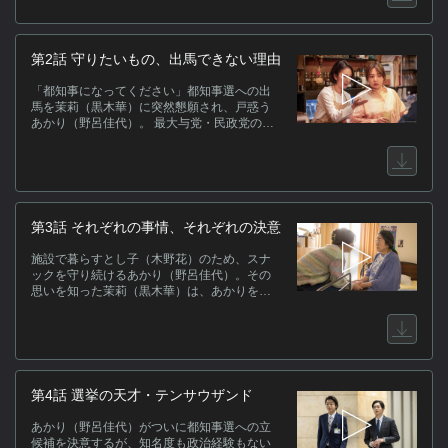
封書が届く。中には、とある医大の学部長の
転落死を報じる新聞記事の切り抜きと、「あ
なたが殺した」と書かれた手紙が入ってい
た。胸騒ぎを覚えた茉莉は、父の過去の行動
第2話 守りたいもの、出馬できない理由
を密かに調査し、ある事実を突き止める。し
かし、その行動が父へと伝わり、即刻秘書を
「都知事になってください」都知事選への出
クビになり、さらには家も出ていくことに。
馬を茉莉（黒木華）に突然懇願され、戸惑う
何もかもを失った茉莉は、小さなスナックを
あかり（野呂佳代）。 最大与党・民政党の幹
一人で切り盛りする月岡あかり（野呂佳代）
事長である父・鷹臣（坂東彌十郎）から絶縁
と出会う。そんなとき、現職都知事がスキャ
ス
され、後ろ盾を失った今、自分が政界に戻る
ンダルで辞任、急きょ都知事選が行われるこ
にはあかりを都知事に押し上げ、自分を副知
[
とになり―。
事に指名してもらうしかない—。 まっすぐに
f
思いをぶつけてくる茉莉に心を揺さぶられな
さ
がらも、あかりはスナック『とし子』を辞め
第3話 それぞれの事情、それぞれの決意
作
るわけにはいかないと出馬を固辞。それでも
食い下がる茉莉に、あかりは先代のママ・鴨
施設で暮らすとし子（木野花）のため、スナ
井とし子（木野花）の店で働くことになった
関
ックを守り続けるあかり（野呂佳代）。その
経緯を打ち明ける。 同じ頃、民政党内では都
思いを知った茉莉（黒木華）は、あかりを都
知事選をめぐる激しい攻防が始まり、鷹臣は
知事候補に担ぎ上げる計画を諦める。 そんな
子飼いの流星（松下洸平）の擁立に向けて準
折、とし子の成年後見人を務める弁護士か
備を進める。 そんな折、茉莉は鷹臣の秘書・
ら、店を売却すると告げられる。とし子の介
雫石（山口馬木也）に呼び出され…。
(C
護費など毎月かかる多額の費用はとし子の年
金だけではまかなえず、スナックの売り上げ
で補うことになっていた。客が減り、売り上
第4話 選挙の天才・テンサウザンド
げも激減する中、あかりが自分の蓄えを切り
崩し、とし子の生活と店の経営をなんとか支
あかり（野呂佳代）がついに都知事選への立
えてきたが、このままでは破綻すると指摘さ
候補を決意するが、知名度も政治経験もない