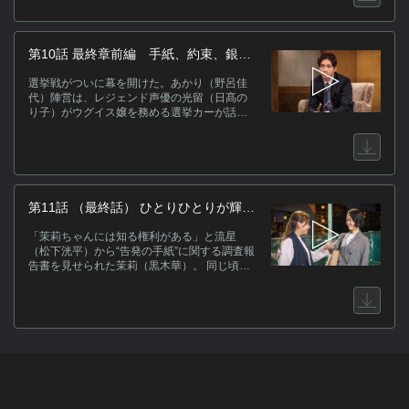
敦史（岩松了）らの尽力でボランティアも集
務所に現れ、選挙ボランティアに参加したい
まり、一気に現実味を帯びてくる。だがその
と申し出るが…。
一方、世間の注目は知名度のある流星（松下
洸平）や風間（梶裕貴）に集中。マスコミは
第10話 最終章前編 手紙、約束、銀河
未だにあかりを泡沫候補扱いし、悔しくて仕
の秘密
方ない茉莉（黒木華）。そんな中、五十嵐
選挙戦がついに幕を開けた。あかり（野呂佳
（岩谷健司）が有権者を振り向かせる奇策を
代）陣営は、レジェンド声優の光留（日髙の
思いつく。同じ頃、風間陣営では、風間が自
り子）がウグイス嬢を務める選挙カーが話題
身の秘密を告白し、葛巻（堀部圭亮）らを驚
になり注目を浴びる一方、流星（松下洸平）
かせていた。告示日前夜、演説の練習を重ね
陣営は支持団体への組織票固めに徹する対照
るも、緊張のあまりうまく声が出せないあか
的な戦いを繰り広げていた。 そんな折、流星
り。そしていよいよ、決戦開始の朝がやって
は秘書の昴（倉悠貴）から“告発の手紙”に関す
きて―。
る調査報告書を渡される。 そんな中、茉莉
（黒木華）は雨宮（三浦透子）から、五十嵐
第11話 （最終話） ひとりひとりが輝く
（岩谷健司）から“告発の手紙”の調査を止める
星
よう釘を刺されたことを打ち明けられる。五
「茉莉ちゃんには知る権利がある」と流星
十嵐は茉莉にショックを与えかねない重大な
（松下洸平）から“告発の手紙”に関する調査報
事実を掴んでいるようだった。 それでも真実
告書を見せられた茉莉（黒木華）。 同じ頃、
を知りたい茉莉に対し、五十嵐はすべてを打
五十嵐（岩谷健司）は鷹臣（坂東彌十郎）の
ち明ける前に答え合わせをしたい相手がいる
政策秘書・雫石（山口馬木也）に、自ら突き
と告げ、ある提案を持ちかける。 そんなある
止めた５年前のある重大な事実をぶつけてい
日、あかりの事務所をある人物が突然訪ねて
た。その事実が明るみに出れば、鷹臣だけで
きて…。
なく娘で秘書を務めていた茉莉も、非難の目
にさらされてしまう。 茉莉はある覚悟を胸
に、ようやく正体が判明した“告発の手紙”の送
り主に会いに行く。 一方、流星のもとには差
出人不明の新たな手紙が…。 ついに迎えた選