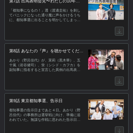
第7話 出馬表明会見〜わたしの10年、
騒然とさせる。同じ頃、「チームあかり」も
彼女の10年
本格始動。あかり（野呂佳代）が出馬表明す
「都知事になるの！」透（渡邊圭祐）を刺し
る日を決め、それぞれ作戦に乗り出す。五十
てパニックになった通り魔に声をかけるうち
嵐（岩谷健司）と蛍（シシド・カフカ）は、
に、都知事選に出ることを明かしてしまった
流星の擁立に不満を抱く民政党内の非主流派
あかり（野呂佳代）。その動画は瞬く間に拡
に接触を試みる。一方、あかりの知名度アッ
散され、体を張ってあかりを守る茉莉（黒木
プを図る茉莉（黒木華）は、世間の注目を集
華）も注目の的に。折しも、五十嵐（岩谷健
めるには「ネットでバズる」のが一番と考
司）と蛍（シシド・カフカ）が進めていた民
え、透に協力を依頼するが…。
政党への切り崩し工作が実を結び、幹事長・
鷹臣（坂東彌十郎）に反発する都連会長らが
第8話 あなたの『声』を聴かせてくださ
離党届を提出。AI企業社長・風間藍生（梶裕
い
貴）を都知事候補に担ぎ出し、流星（松下洸
あかり（野呂佳代）が、茉莉（黒木華）、五
平）と対決する構えをあらわにする。そんな
十嵐（岩谷健司）、蛍（シシド・カフカ）を
中で、鷹臣の娘である茉莉があかりをサポー
副知事に指名すると宣言した異例の出馬表明
トしていると世間に知れ渡れば、マスコミが
会見は、大きな驚きをもって受け止められ
押し寄せるのも時間の問題。そう考え、取材
た。さらに、３人は鷹臣（坂東彌十郎）から
に備えた想定問答を考えるなか、あかりが
切り捨てられ、政界を追われていたことを透
「話しとかなきゃいけないことがある」と切
（渡邊圭祐）が暴露。この作戦が功を奏し、
り出し…。
「チームあかり」は有権者の心を捉え始め
る。同じ頃、民政党では鷹臣に不満を抱く議
第9話 東京都知事選、告示日
員たちが一斉に離党届を提出し、AI企業社長・
風間（梶裕貴）を擁立する元都連会長らに合
都知事選の告示日まであと４日。あかり（野
流。民政党内に動揺が広がる。まもなく茉莉
呂佳代）の事務所は選挙戦に向け、準備に追
は、新聞記者の雨宮（三浦透子）から“告発の
われていた。無謀な作戦に思われた告示日の
手紙”について、新たな疑惑が浮上したことを
１日で都内の全掲示板に選挙ポスターを貼り
聞かされる。そんな中、あかりの公約に共感
終えるという計画は大きく進展。後援会長の
したという謎の女性（日髙のり子）が選挙事