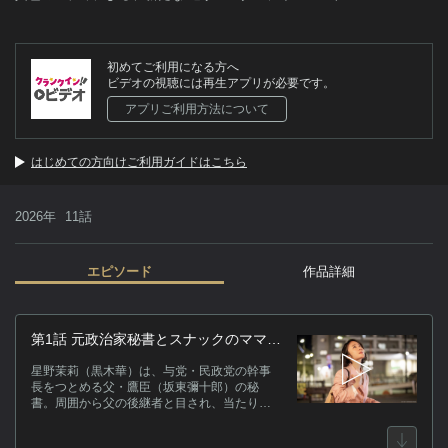
初めてご利用になる方へ
ビデオの視聴には再生アプリが必要です。
アプリご利用方法について
はじめての方向けご利用ガイドはこちら
2026年
11話
エピソード
作品詳細
作
第1話 元政治家秘書とスナックのママが
都知事選に挑む！？
政
星野茉莉（黒木華）は、与党・民政党の幹事
を
長をつとめる父・鷹臣（坂東彌十郎）の秘
マ
書。周囲から父の後継者と目され、当たり前
のように政治家を志し、忙しい日々を送って
いた。そんなある日、父宛てに差出人不明の
キ