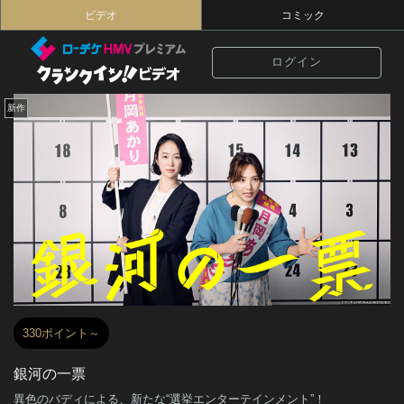
ビデオ
コミック
ログイン
新作
330ポイント～
銀河の一票
異色のバディによる、新たな“選挙エンターテインメント”！