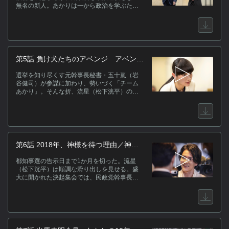
れる。弁護士は、店を処分し資金を確保する
無名の新人。あかりは一から政治を学ぶため
のが最善の方法だと断言。 絶望するあかりを
猛勉強を始める。一方、茉莉（黒木華）は無
救いたい茉莉は、弁護士の主張を覆すある方
名のあかりを選挙戦のトップに押し上げる秘
法を見出す。 茉莉は、常連客からとし子があ
策を思いついていた。それは、かつてある政
かりに秘密にしていたという思わぬ事実を聞
治家の元秘書で、選挙を仕切らせれば負け知
き…。
らずの五十嵐隼人（岩谷健司）をチームに迎
えること。2年前に市長選で無名の新人候補を
第5話 負け犬たちのアベンジ アベンジ
圧勝に導いたが、ある出来事をきっかけに失
ャーズ作戦開始！
脚し政界から姿を消した。同じ頃、民政党で
選挙を知り尽くす元幹事長秘書・五十嵐（岩
は公認候補が流星（松下洸平）一人に絞られ
谷健司）が参謀に加わり、勢いづく「チーム
た。だが流星は、都連会長から直々に要請さ
あかり」。そんな折、流星（松下洸平）のも
れたにもかかわらず、国政を降りる気はない
とに民政党幹事長の鷹臣（坂東彌十郎）が自
と出馬を固辞する。そんなある日、茉莉のも
ら出向き、出馬を打診したと報じられた。こ
とに新聞記者・雨宮楓（三浦透子）から、捜
れにより、党公認の最有力と目される流星に
索を頼んでいた五十嵐が見つかったと連絡
注目が集まり、出馬を期待する声が高まる。
が…。
数日後、いよいよ都知事選の日程が決定。そ
の発表に合わせるかのように、流星が正式に
第6話 2018年、神様を待つ理由／神様
出馬を表明した。流星は有権者の心をつかみ
を騙す理由
支持を拡大、さらには連立与党の推薦も取り
都知事選の告示日まで1か月を切った。流星
付け、着々と票の上積みを図る。そこで五十
（松下洸平）は順調な滑り出しを見せる。盛
嵐が提案したのは、民政党への宣戦布告とも
大に開かれた決起集会では、民政党幹事長の
いえる奇策だった。茉莉（黒木華）とあかり
鷹臣（坂東彌十郎）が自ら壇上に立ち流星を
（野呂佳代）は、作戦に欠かせない元西多摩
激励。異例ともいえる厚遇は、集まった記者
市長の雲井蛍（シシド・カフカ）を仲間に迎
たちに疑念を抱かせるものだったが誰も指摘
えるべく、さっそく説得に向かうが…。
できない。流星が会場を後にしようとしたそ
の時、暴露系YouTuberの白樺透（渡邊圭祐）
が現れ、「自作自演」と流星を挑発。現場を