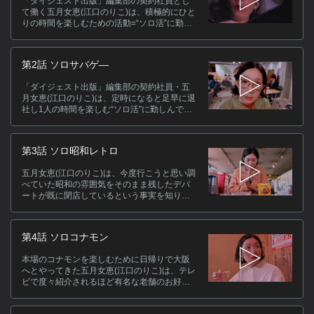
「ダイジェスト出版」編集部の契約社員とし
は
て働く五月女恵(江口のりこ)は、積極的にひと
積
りの時間を楽しむための活動=“ソロ活”に勤し
んでいる。いつもより一段と気合の入った様
好
子で恵が向かったのは、アフタヌーンティー
過
が楽しめるホテル椿山荘東京。女性グループ
た
第2話 ソロサバゲ―
やカップルで賑わう中、一人庭園を眺めなが
コ
らゆっくりとお茶とスイーツを満喫した後、
「ダイジェスト出版」編集部の契約社員・五
恵は自身への誕生日プレゼントとしてヘリク
な
月女恵(江口のりこ)は、定時になると足早に退
ルーズで東京上空を飛ぶことに。人生初のヘ
ラ
社し1人の時間を楽しむ“ソロ活”に勤しんでい
リコプターに大興奮！
る。ある日の昼休憩中、石岡(渋谷謙人)と遥
(佐々木春香)の痴話喧嘩の現場に偶然居合わせ
キ
てしまった恵は、喧嘩の理由を聞く中で遥に
第3話 ソロ昭和レトロ
サバゲーを勧められる。わざわざ有給休暇を
取得しサバゲー会場を訪れた恵は、独特の雰
五月女恵(江口のりこ)は、今度行こうと思い調
囲気や専門用語に戸惑いながらも他の参加者
べていた昭和の雰囲気をそのまま残したデパ
と共に銃撃戦を繰り広げる！
ス
ートが既に閉店しているという事実を知り衝
撃を受ける。いついけなくなるか分からない
[
という危機感を感じた恵は、今まで気になり
ン
つつも行けていなかった昭和レトロを巡る旅
株
第4話 ソロコナモン
に出る！ハンバーガーやうどんなどの懐かし
い自動販売機が並ぶドライブインに興奮気味
本場のコナモンを楽しむために日帰りで大阪
(
の恵の前に、突然謎の雰囲気を醸し出す男性
へとやってきた五月女恵(江口のりこ)は、テレ
客(小手伸也)が現れ…。その後、自称・日本一
ビで度々紹介されるほど有名な老舗のお好み
懐かしい遊園地を訪れた恵は、どうしても見
焼き屋を訪れる。昭和感満載の佇まいや店内
たかったという念願の木馬に触れ昭和に思い
の雰囲気に感動しながら、お好み焼きを楽し
を馳せる…！