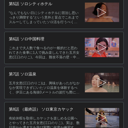
んでいる中、1人の男性客の注文内容に衝撃を
第5話 ソロシティホテル
受ける…！続いてハシゴした先は創業40年以
上のセルフたこ焼きの名店。一般的なタコよ
“なんでもない日にシティホテルに宿泊し思い
り3倍も大きいタコが入ったたこ焼きを堪能。
っきり満喫する”という意外と盲点でこれまで
そして、東京へと戻った恵は月島もんじゃス
スルーしてしまっていたソロ活を行うべくホ
トリートへと向かう！
テルニューオータニを訪れた五月女恵(江口の
りこ)。早速館内へと入ると、手の込んだウェ
ルカムドリンクや部屋の雰囲気・充実したア
第6話 ソロ中国料理
メニティなど行き届いたサービスに圧倒され
る。その後、思いきり堪能した恵はソロシテ
これまで大人数で食べるのが一般的だと思わ
ィホテル宿泊を経て日々の生活を振り返りあ
れてきた食事に1人で挑み楽しんできた五月女
る事に気づく…！
恵(江口のりこ)。今回は、難攻不落の壁・中国
料理に挑戦するべくホテル雅叙園東京を訪れ
る。豪華な彩色彫刻や天井画に感動しながら
恵が最初に向かったのは、有形文化財に指定
第7話 ソロ温泉
されている百段階段。しかし、実際には99段
しかない段数に恵は疑問を持つ。そして、想
五月女恵(江口のりこ)は、興味があったがなか
像以上に圧迫感のある店構えに恐縮しなが
なか実現できずにいたソロ温泉を体験するべ
ら、恵の長年の夢である“北京ダックをお腹い
く、伊豆にある海抜0メートルの波打ち際に作
っぱい食べる”を叶えるべく回転テーブルで心
られた露天・黒根岩風呂を訪れる。目の前に
行くまで食べ尽くす！
広がる絶景に感動しながら温泉を満喫してい
ると、日常を忘れるために来たという女性2人
第8話 （最終話） ソロ東京カヤック
組と出会う。その後、次なる目的地・箱根で
事前に予約していた貸し切り温泉へ。そこで
有給休暇を取得しカヤックを楽しめる公園へ
恵は伊豆で見かけた2人組が予約でいっぱいで
とやってきた五月女恵(江口のりこ)。実は、数
入れないと落ち込む所に出くわし…。
日前から漕ぎ方を学び実際に何度か練習する