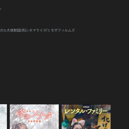
ン
トガル大使館[提供]シネマライズ/ミモザフィルムズ