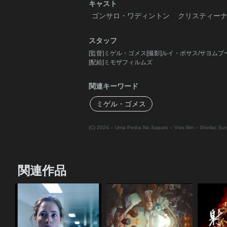
キャスト
ゴンサロ・ワディントン
クリスティー
スタッフ
[監督]ミゲル・ゴメス[撮影]ルイ・ポサス/サヨム
[配給]ミモザフィルムズ
関連キーワード
ミゲル・ゴメス
(C) 2024 – Uma Pedra No Sapato – Vivo film – Shellac Su
関連作品