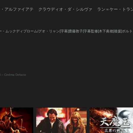
ナ・アルファイアテ
クラウディオ・ダ・シルヴァ
ラン＝ケー・トラ
プー・ムックディプローム/グオ・リャン[字幕]齋藤敦子[字幕監修]木下眞穂[後援]ポル
d – Cinéma Defacto