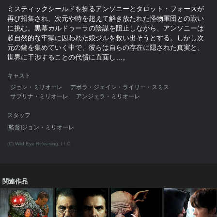
ミスティックシールドを操るアンソニーとタロット・フォースが
再び招集され、次元や時を超えて解き放たれた怪物軍団との戦い
に挑む。黒幕カルドゥーラの陰謀を阻止しながら、アンソニーは
超自然的な牢獄に囚われた娘ジルを救い出そうとする。しかし次
元の鍵を集めていく中で、彼らは自らの存在に隠された真実と、
世界に干渉することの代償に直面し…。
キャスト
ジョン・ミリオーレ
デボラ・ジェイン・ライリー・スミス
サブリナ・ミリオーレ
アンジェラ・ミリオーレ
スタッフ
[監督]ジョン・ミリオーレ
(C) Wild Eye Releasing, LLC
関連作品