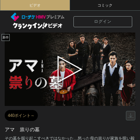
ビデオ
コミック
ログイン
新作
440ポイント～
アマ 祟りの墓
その墓を掘り起こすべきではなかった…怒った母の祟りが家族を呪い殺