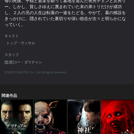
母の死後、平穏と繁栄を願って墓地を選んだ長男チェンと次男リ
ー。しかし、貧しさゆえに蔑まれていた末の弟トリだけが成功
し、２人の兄の人生は転落の一途をたどる。やがて、墓の移設を
きっかけに、隠されていた裏切りや深い怨念が次々と明らかにな
っていく。
キャスト
トップ・ヴィサル
スタッフ
[監督]コー・ダラチャン
(C)2025 SASTRA Co., Ltd All rights reserved.
関連作品