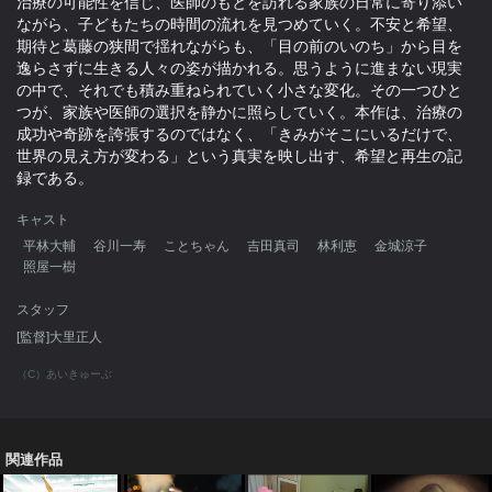
治療の可能性を信じ、医師のもとを訪れる家族の日常に寄り添い
ながら、子どもたちの時間の流れを見つめていく。不安と希望、
期待と葛藤の狭間で揺れながらも、「目の前のいのち」から目を
逸らさずに生きる人々の姿が描かれる。思うように進まない現実
の中で、それでも積み重ねられていく小さな変化。その一つひと
つが、家族や医師の選択を静かに照らしていく。本作は、治療の
成功や奇跡を誇張するのではなく、「きみがそこにいるだけで、
世界の見え方が変わる」という真実を映し出す、希望と再生の記
録である。
キャスト
平林大輔
谷川一寿
ことちゃん
吉田真司
林利恵
金城涼子
照屋一樹
スタッフ
[監督]大里正人
（C）あいきゅーぶ
関連作品