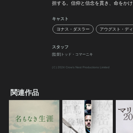
担する。信仰と信念を貫き、命をかけ
キャスト
ヨナス・ダスラー
アウグスト・ディ
スタッフ
[監督]トッド・コマーニキ
(Ｃ) 2024 Crow’s Nest Productions Limited
関連作品