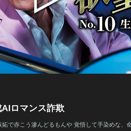
生成AIロマンス詐欺
嫉妬で赤こう滲んどるもんや 覚悟して手染めな、