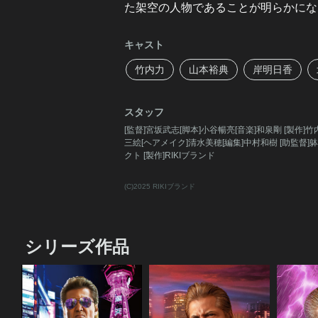
た架空の人物であることが明らかにな
キャスト
竹内力
山本裕典
岸明日香
スタッフ
[監督]宮坂武志[脚本]小谷暢亮[音楽]和泉剛 [製作]竹
三絵[ヘアメイク]清水美穂[編集]中村和樹 [助監督]
クト [製作]RIKIブランド
(C)2025 RIKIブランド
シリーズ作品