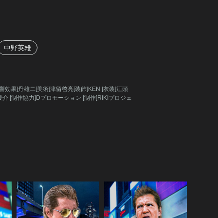
中野英雄
響効果]丹雄二[美術]津留啓亮[装飾]KEN [衣装]江頭
 [制作協力]Dプロモーション [制作]RIKIプロジェ