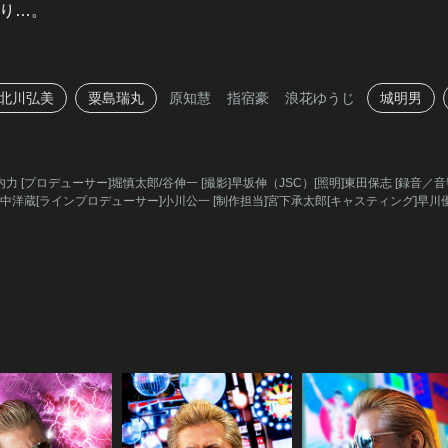
り…。
北川弘美
粟島瑞丸
原知慧
指宿豪
浪花ゆうじ
城明男
内力 [プロデューサー]堀慎太郎/谷伸一 [撮影]早坂伸（JSC）[照明]東田保志 [録音／音
躰中洋蔵[ラインプロデューサー]小川公一 [制作担当]宮下承太郎[キャスティング]早川優介