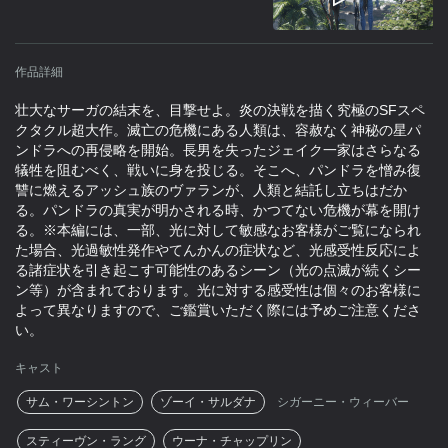
作品詳細
壮大なサーガの結末を、目撃せよ。炎の決戦を描く究極のSFスペ
クタクル超大作。滅亡の危機にある人類は、容赦なく神秘の星パ
ンドラへの再侵略を開始。長男を失ったジェイク一家はさらなる
犠牲を阻むべく、戦いに身を投じる。そこへ、パンドラを憎み復
讐に燃えるアッシュ族のヴァランが、人類と結託し立ちはだか
る。パンドラの真実が明かされる時、かつてない危機が幕を開け
る。※本編には、一部、光に対して敏感なお客様がご覧になられ
た場合、光過敏性発作やてんかんの症状など、光感受性反応によ
る諸症状を引き起こす可能性のあるシーン（光の点滅が続くシー
ン等）が含まれております。光に対する感受性は個々のお客様に
よって異なりますので、ご鑑賞いただく際には予めご注意くださ
い。
キャスト
サム・ワーシントン
ゾーイ・サルダナ
シガーニー・ウィーバー
スティーヴン・ラング
ウーナ・チャップリン