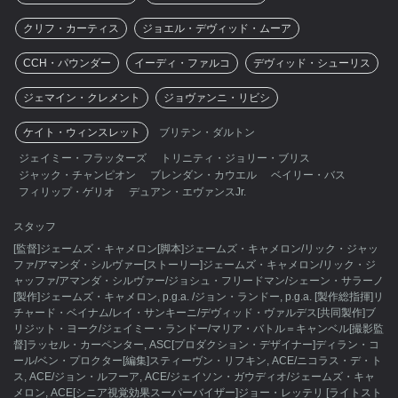
クリフ・カーティス
ジョエル・デヴィッド・ムーア
CCH・パウンダー
イーディ・ファルコ
デヴィッド・シューリス
ジェマイン・クレメント
ジョヴァンニ・リビシ
ケイト・ウィンスレット
ブリテン・ダルトン
ジェイミー・フラッターズ
トリニティ・ジョリー・ブリス
ジャック・チャンピオン
ブレンダン・カウエル
ベイリー・バス
フィリップ・ゲリオ
デュアン・エヴァンスJr.
スタッフ
[監督]ジェームズ・キャメロン[脚本]ジェームズ・キャメロン/リック・ジャッ
ファ/アマンダ・シルヴァー[ストーリー]ジェームズ・キャメロン/リック・ジ
ャッファ/アマンダ・シルヴァー/ジョシュ・フリードマン/シェーン・サラーノ
[製作]ジェームズ・キャメロン, p.g.a. /ジョン・ランドー, p.g.a. [製作総指揮]リ
チャード・ベイナム/レイ・サンキーニ/デヴィッド・ヴァルデス[共同製作]ブ
リジット・ヨーク/ジェイミー・ランドー/マリア・バトル＝キャンベル[撮影監
督]ラッセル・カーペンター, ASC[プロダクション・デザイナー]ディラン・コ
ール/ベン・プロクター[編集]スティーヴン・リフキン, ACE/ニコラス・デ・ト
ス, ACE/ジョン・ルフーア, ACE/ジェイソン・ガウディオ/ジェームズ・キャ
メロン, ACE[シニア視覚効果スーパーバイザー]ジョー・レッテリ [ライトスト