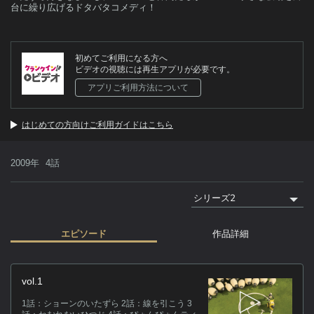
台に繰り広げるドタバタコメディ！
初めてご利用になる方へ
ビデオの視聴には再生アプリが必要です。
アプリご利用方法について
はじめての方向けご利用ガイドはこちら
2009年
4話
エピソード
作品詳細
作
vol.1
世
1話：ショーンのいたずら 2話：線を引こう 3
騒