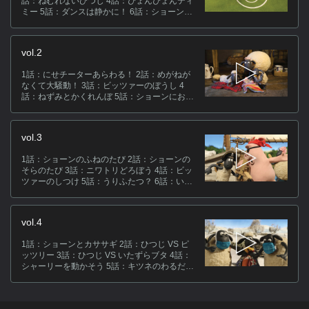
話：ねむれないひつじ 4話：ぴょんぴょんティ
ズ
ミー 5話：ダンスは静かに！ 6話：ショーンと
ゴルフ 7話：恋のキューピッド？ 8話：バグパ
ョ
イプをたすけろ！ 9話：スーパーサイズ・ティ
る
ミー 10話：ベッドでおやすみ
vol.2
キ
1話：にせチーターあらわる！ 2話：めがねが
なくて大騒動！ 3話：ビッツァーのぼうし 4
話：ねずみとかくれんぼ 5話：ショーンにおま
ス
かせ 6話：ショーンのお店屋さん 7話：パーテ
ィーをしよう 8話：どっちがショーン？ 9話：
[
ショーンの恋 10話：ビッツァーのおうち
vol.3
ド
揮
1話：ショーンのふねのたび 2話：ショーンの
ク
そらのたび 3話：ニワトリどろぼう 4話：ビッ
ツァーのしつけ 5話：うりふたつ？ 6話：いた
関
ずらブタが大あばれ！ 7話：沼からの訪問者 8
話：しましまアヒル 9話：ビッツァーとトラン
ペット 10話：ティミーとチェイス！
vol.4
1話：ショーンとカササギ 2話：ひつじ VS ピ
(C)
ッツリー 3話：ひつじ VS いたずらブタ 4話：
シャーリーを動かそう 5話：キツネのわるだく
み 6話：ショーンとビリヤード 7話：風車とひ
つじ 8話：だんろの前で 9話：ある雪の日 10
話：メリークリスマス！