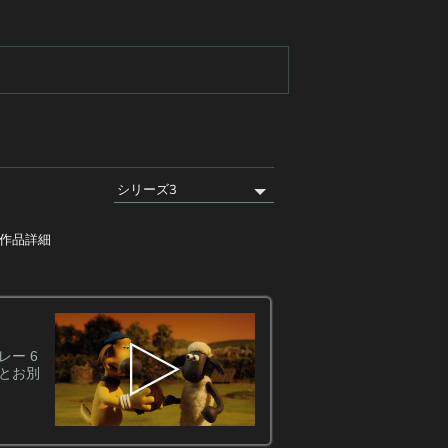
作品詳細
作品詳細
いたずら好きなショー
ー 6
ち。牧場主に見つから
屋とお別
キャスト
ジャスティン・フレッチャ