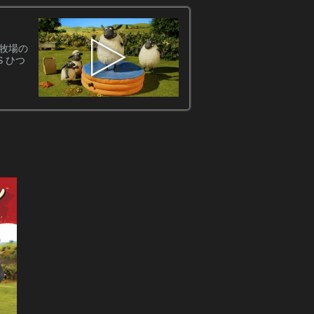
スタッフ
[原案]ニック・パーク[監督]リ
：牧場の
マス・マローン/アンディ・シマ
 ひつ
関連キーワード
ショートアニメ特集
(C) Aardman Animations Ltd 2012