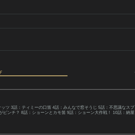
ド
ッツ 3話：ティミーの口笛 4話：みんなで窓そうじ 5話：不思議なスプレ
がピンチ？ 8話：ショーンとカモ笛 9話：ショーン大作戦！ 10話：納