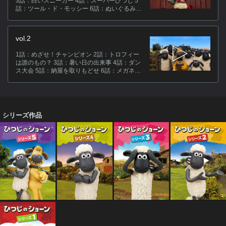
3話：白いスニーカー 4話：スーパーひつじ 5
が
話：ツール・ド・モッシー 6話：ぬいぐるみを
返して！ 7話：「いいね！」が欲しい 8話：リ
達
スのスタッシュ 9話：ビッツァーとドローン
ィ
10話：迷路からの脱出
vol.2
キ
1話：めざせ！チャンピオン 2話：トロフィー
は誰のもの？ 3話：暑い日の出来事 4話：ダン
ス大会 5話：納屋を取りもどせ 6話：メガネな
ス
んかいらない！ 7話：ガチョウのゴズ 8話：ド
ラマに出演だ 9話：ふれあい動物園？ 10話：
[
パンプキン・パトロール
[
イ
シリーズ作品
ト
ル
ド
関
(C)