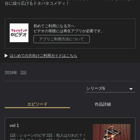
台に繰り広げるドタバタコメディ！
初めてご利用になる方へ
ビデオの視聴には再生アプリが必要です。
アプリご利用方法について
はじめての方向けご利用ガイドはこちら
2019年
2話
エピソード
作品詳細
作
vol.1
”
1話：ショーンのピザ 2話：犯人はだれだ？！
場