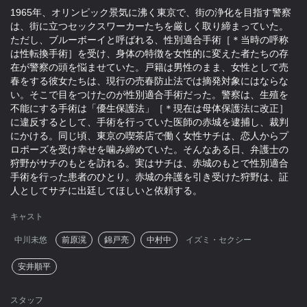
1965年、オリンピック景気に沸く東京で、街の浄化を目指す警察
は、街に立つセックスワーカーたちを厳しく取り締まっていた。
ただし、ブルーボーイと呼ばれる、性別適合手術［＊当時の呼称
は性転換手術］を受け、身体の特徴を女性的に変えた者たちの存
在が警察の頭を悩ませていた。戸籍は男性のまま、女性として売
春をする彼女たちは、現行の売春防止法では摘発対象にはならな
い。そこで目をつけたのが性別適合手術だった。警察は、生殖を
不能にする手術は「優生保護法」［＊現在は母体保護法に改正］
に違反するとして、手術を行っていた医師の赤城を逮捕し、裁判
にかける。同じ頃、東京の喫茶店で働く女性サチは、恋人からプ
ロポーズを受け幸せを噛み締めていた。そんなある日、弁護士の
狩野がサチのもとを訪れる。実はサチは、赤城のもとで性別適合
手術を行った患者のひとり。赤城の弁護を引き受けた狩野は、証
人としてサチに出廷してほしいと依頼する。
キャスト
中川未悠
前原滉
錦戸亮
中村中
イズミ・セクシー
安井順平
スタッフ