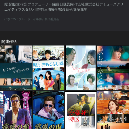
[監督]飯塚花笑[プロデューサー]遠藤日登思[制作会社]株式会社アミューズクリ
エイティブスタジオ[脚本]三浦毎生/加藤結子/飯塚花笑
(Ｃ)2025『ブルーボーイ事件』製作委員会
関連作品