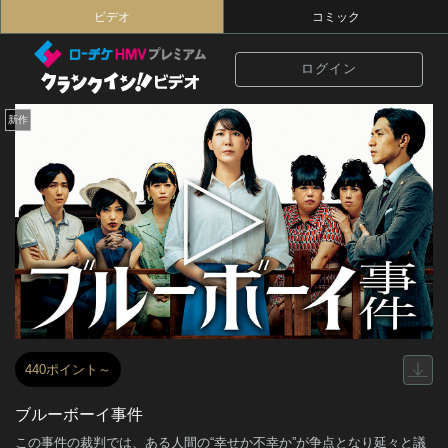
ビデオ
コミック
ログイン
新作
440ポイント～
ブルーボーイ事件
この事件の裁判では、ある人間の“幸せか不幸か”が争点となり延々と議