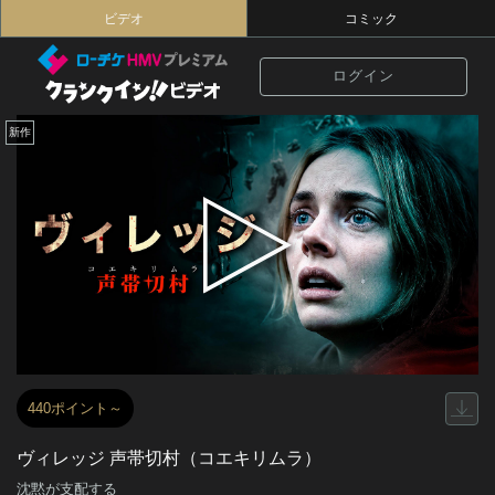
ビデオ
コミック
ログイン
新作
440ポイント～
ヴィレッジ 声帯切村（コエキリムラ）
沈黙が支配する