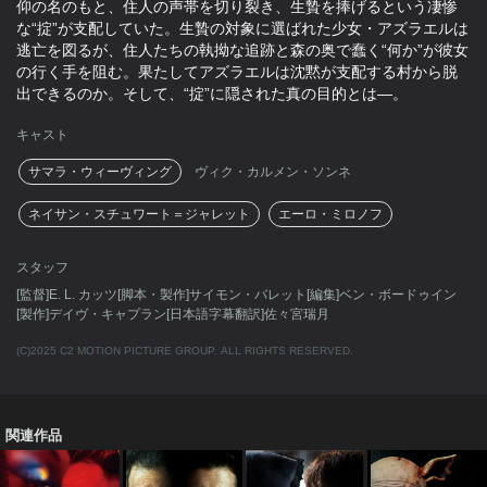
仰の名のもと、住人の声帯を切り裂き、生贄を捧げるという凄惨
な“掟”が支配していた。生贄の対象に選ばれた少女・アズラエルは
逃亡を図るが、住人たちの執拗な追跡と森の奥で蠢く“何か”が彼女
の行く手を阻む。果たしてアズラエルは沈黙が支配する村から脱
出できるのか。そして、“掟”に隠された真の目的とは―。
キャスト
サマラ・ウィーヴィング
ヴィク・カルメン・ソンネ
ネイサン・スチュワート＝ジャレット
エーロ・ミロノフ
スタッフ
[監督]E. L. カッツ[脚本・製作]サイモン・バレット[編集]ベン・ボードゥイン
[製作]デイヴ・キャプラン[日本語字幕翻訳]佐々宮瑞月
(C)2025 C2 MOTION PICTURE GROUP. ALL RIGHTS RESERVED.
関連作品